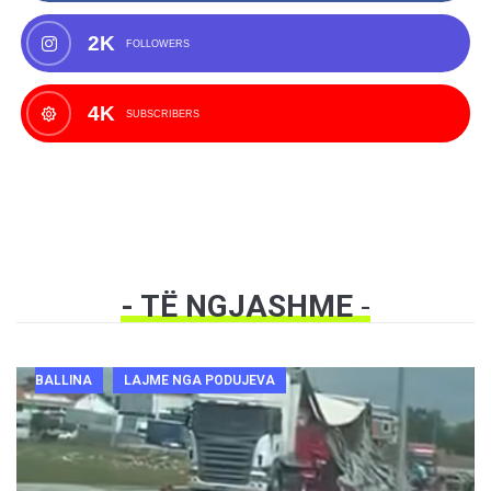
2K
FOLLOWERS
4K
SUBSCRIBERS
- TË NGJASHME
-
BALLINA
LAJME NGA PODUJEVA