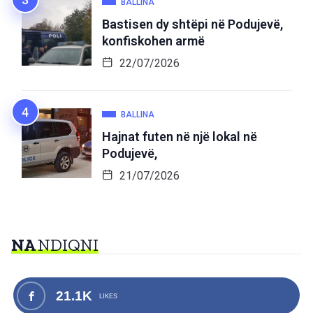
BALLINA
Bastisen dy shtëpi në Podujevë,
konfiskohen armë
22/07/2026
BALLINA
Hajnat futen në një lokal në
Podujevë,
21/07/2026
NA
NDIQNI
21.1K
LIKES