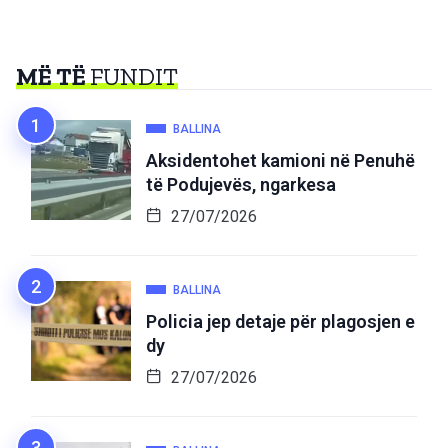
MË TË
FUNDIT
BALLINA
Aksidentohet kamioni në Penuhë
të Podujevës, ngarkesa
27/07/2026
BALLINA
Policia jep detaje për plagosjen e
dy
27/07/2026