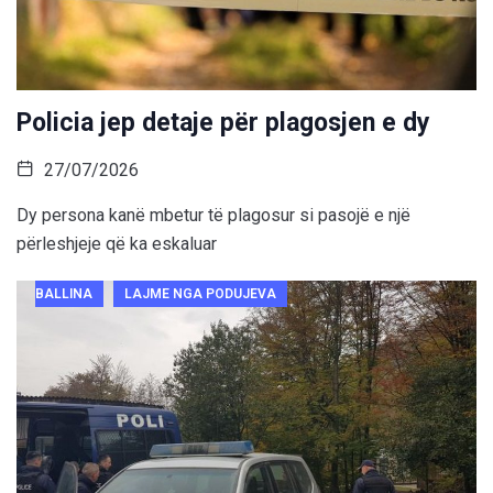
Policia jep detaje për plagosjen e dy
27/07/2026
Dy persona kanë mbetur të plagosur si pasojë e një
përleshjeje që ka eskaluar
BALLINA
LAJME NGA PODUJEVA