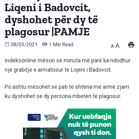
Liqeni i Badovcit,
dyshohet për dy të
plagosur |PAMJE
08/03/2021
1 Min Read
A
A
Indeksonline mëson se minuta më parë ka ndodhur
një grabitje e armatosur te Liqeni i Badovcit.
Po ashtu mësohet se pati të shtëna me armë zjarri
ku dyshohet se dy persona mbetën të plagosur.