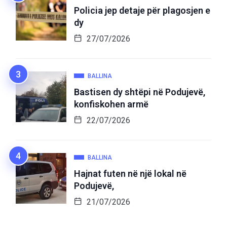
Policia jep detaje për plagosjen e
dy
27/07/2026
BALLINA
Bastisen dy shtëpi në Podujevë,
konfiskohen armë
22/07/2026
BALLINA
Hajnat futen në një lokal në
Podujevë,
21/07/2026