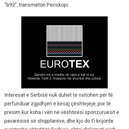
“b92”, transmeton Periskopi.
Interesat e Serbisë nuk duhet të nxitohen për të
përfunduar zgjidhjen e kësaj çështejeje, por të
presim kur koha i vën në vështirësi sponzuruesit e
pavarësisë së shqiptarëve, dhe kjo do t’i krijonte