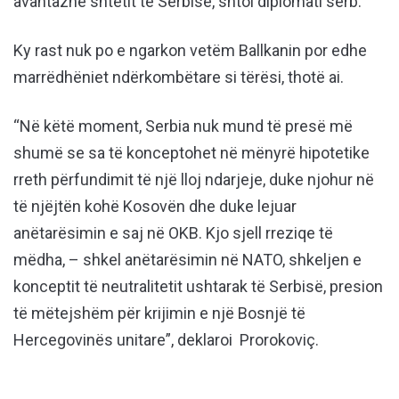
avantazhe shtetit të Serbisë, shtoi diplomati serb.
Ky rast nuk po e ngarkon vetëm Ballkanin por edhe
marrëdhëniet ndërkombëtare si tërësi, thotë ai.
“Në këtë moment, Serbia nuk mund të presë më
shumë se sa të konceptohet në mënyrë hipotetike
rreth përfundimit të një lloj ndarjeje, duke njohur në
të njëjtën kohë Kosovën dhe duke lejuar
anëtarësimin e saj në OKB. Kjo sjell rreziqe të
mëdha, – shkel anëtarësimin në NATO, shkeljen e
konceptit të neutralitetit ushtarak të Serbisë, presion
të mëtejshëm për krijimin e një Bosnjë të
Hercegovinës unitare”, deklaroi Prorokoviç.