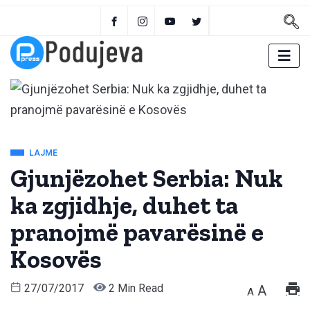
LAJME
Gjunjëzohet Serbia: Nuk
ka zgjidhje, duhet ta
pranojmë pavarësinë e
Kosovës
27/07/2017
2 Min Read
A
A