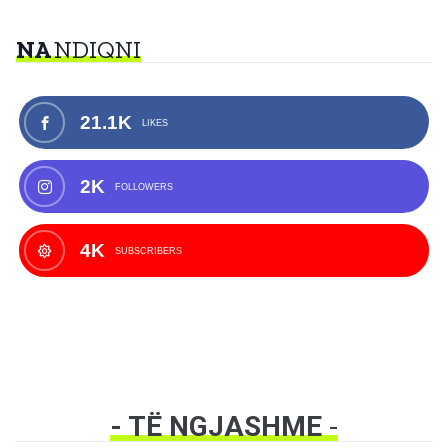
NA
NDIQNI
21.1K
LIKES
2K
FOLLOWERS
4K
SUBSCRIBERS
- TË NGJASHME
-