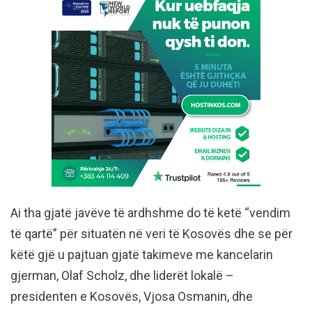
Ai tha gjatë javëve të ardhshme do të ketë “vendim
të qartë” për situatën në veri të Kosovës dhe se për
këtë gjë u pajtuan gjatë takimeve me kancelarin
gjerman, Olaf Scholz, dhe liderët lokalë –
presidenten e Kosovës, Vjosa Osmanin, dhe