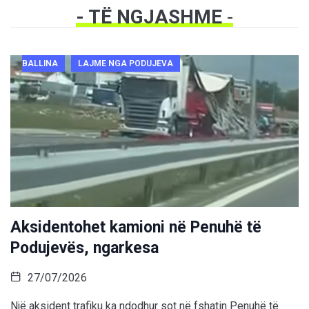
- TË NGJASHME
-
BALLINA
LAJME NGA PODUJEVA
Aksidentohet kamioni në Penuhë të
Podujevës, ngarkesa
27/07/2026
Një aksident trafiku ka ndodhur sot në fshatin Penuhë të