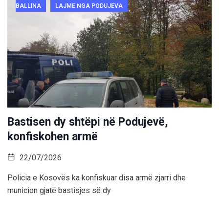
BALLINA
LAJME NGA PODUJEVA
Bastisen dy shtëpi në Podujevë,
konfiskohen armë
22/07/2026
Policia e Kosovës ka konfiskuar disa armë zjarri dhe
municion gjatë bastisjes së dy