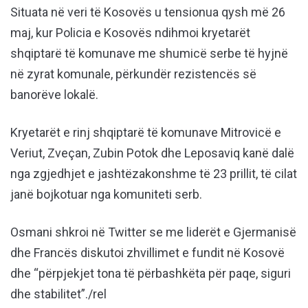
Situata në veri të Kosovës u tensionua qysh më 26
maj, kur Policia e Kosovës ndihmoi kryetarët
shqiptarë të komunave me shumicë serbe të hyjnë
në zyrat komunale, përkundër rezistencës së
banorëve lokalë.
Kryetarët e rinj shqiptarë të komunave Mitrovicë e
Veriut, Zveçan, Zubin Potok dhe Leposaviq kanë dalë
nga zgjedhjet e jashtëzakonshme të 23 prillit, të cilat
janë bojkotuar nga komuniteti serb.
Osmani shkroi në Twitter se me liderët e Gjermanisë
dhe Francës diskutoi zhvillimet e fundit në Kosovë
dhe “përpjekjet tona të përbashkëta për paqe, siguri
dhe stabilitet”./rel