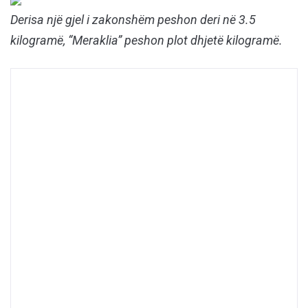
Derisa një gjel i zakonshëm peshon deri në 3.5
kilogramë, “Meraklia” peshon plot dhjetë kilogramë.