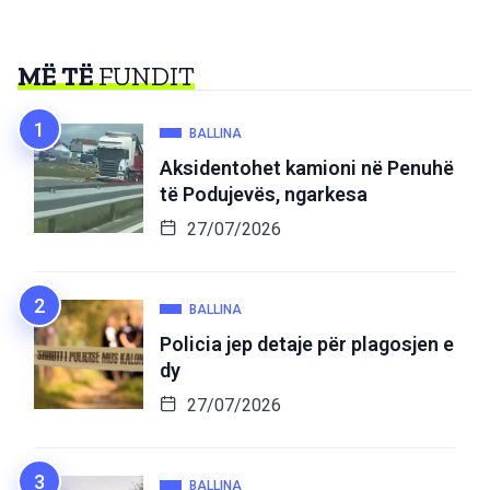
MË TË
FUNDIT
BALLINA
Aksidentohet kamioni në Penuhë
të Podujevës, ngarkesa
27/07/2026
BALLINA
Policia jep detaje për plagosjen e
dy
27/07/2026
BALLINA