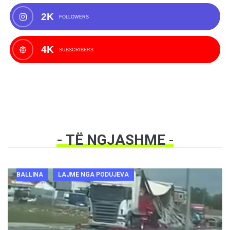
2K
FOLLOWERS
4K
SUBSCRIBERS
- TË NGJASHME
-
BALLINA
LAJME NGA PODUJEVA