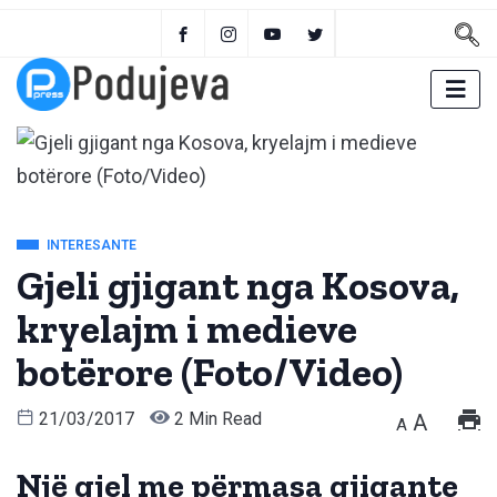
INTERESANTE
Gjeli gjigant nga Kosova,
kryelajm i medieve
botërore (Foto/Video)
21/03/2017
2 Min Read
A
A
Një gjel me përmasa gjigante