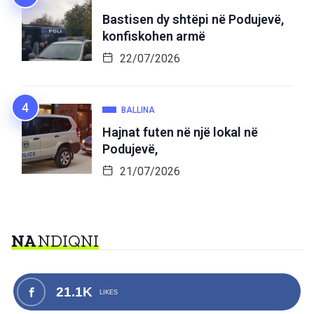
Bastisen dy shtëpi në Podujevë,
konfiskohen armë
22/07/2026
BALLINA
Hajnat futen në një lokal në
Podujevë,
21/07/2026
NA
NDIQNI
21.1K
LIKES