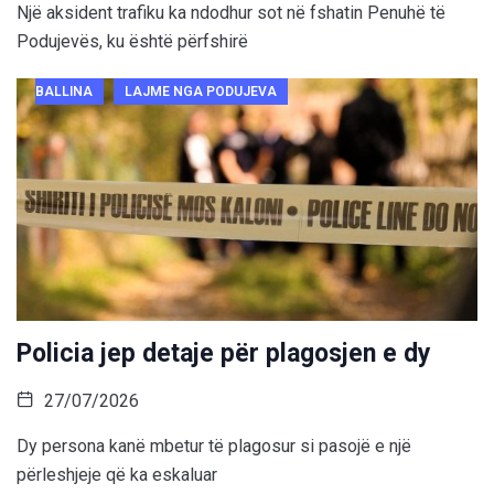
Një aksident trafiku ka ndodhur sot në fshatin Penuhë të
Podujevës, ku është përfshirë
BALLINA
LAJME NGA PODUJEVA
Policia jep detaje për plagosjen e dy
27/07/2026
Dy persona kanë mbetur të plagosur si pasojë e një
përleshjeje që ka eskaluar