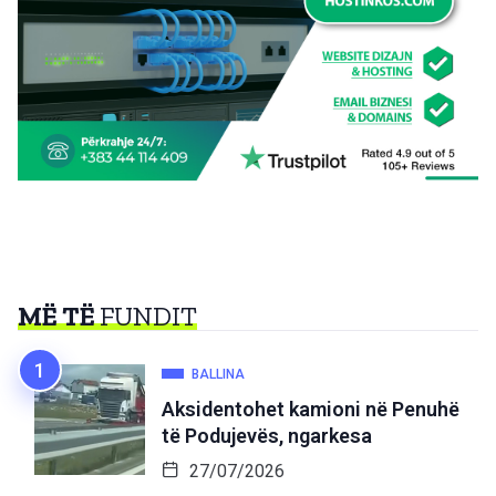
MË TË
FUNDIT
BALLINA
Aksidentohet kamioni në Penuhë
të Podujevës, ngarkesa
27/07/2026