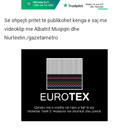
Së shpejti pritet të publikohet kënga e saj me
videoklip me Albatrit Muqiqin dhe
Nurteelin./gazetametro