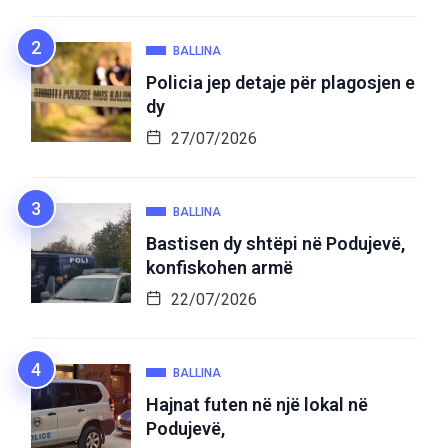
BALLINA
Policia jep detaje për plagosjen e
dy
27/07/2026
BALLINA
Bastisen dy shtëpi në Podujevë,
konfiskohen armë
22/07/2026
BALLINA
Hajnat futen në një lokal në
Podujevë,