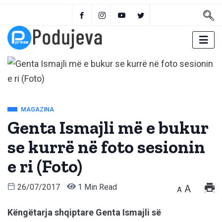
MAGAZINA
Genta Ismajli më e bukur
se kurrë në foto sesionin
e ri (Foto)
26/07/2017
1 Min Read
A
A
Këngëtarja shqiptare Genta Ismajli së