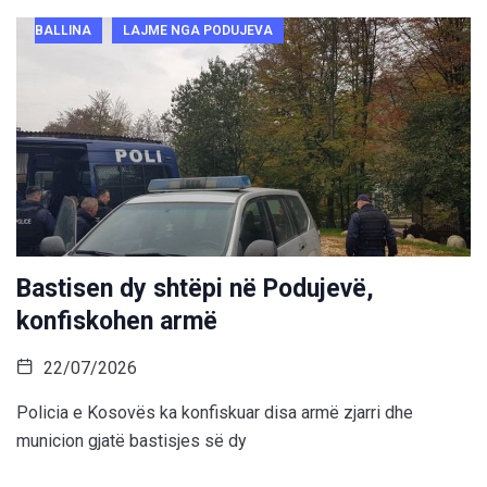
BALLINA
LAJME NGA PODUJEVA
Bastisen dy shtëpi në Podujevë,
konfiskohen armë
22/07/2026
Policia e Kosovës ka konfiskuar disa armë zjarri dhe
municion gjatë bastisjes së dy