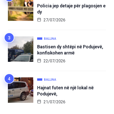
Policia jep detaje për plagosjen e
dy
27/07/2026
BALLINA
Bastisen dy shtëpi në Podujevë,
konfiskohen armë
22/07/2026
BALLINA
Hajnat futen në një lokal në
Podujevë,
21/07/2026