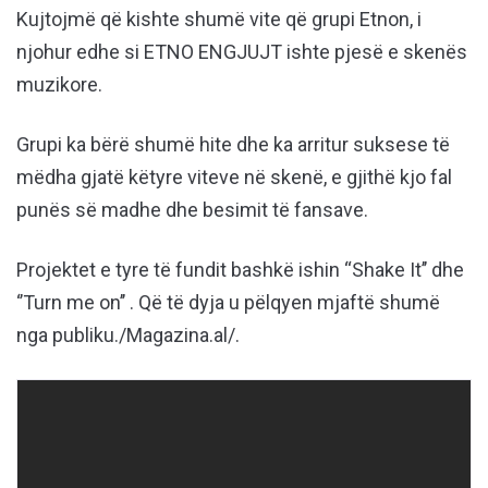
Kujtojmë që kishte shumë vite që grupi Etnon, i
njohur edhe si ETNO ENGJUJT ishte pjesë e skenës
muzikore.
Grupi ka bërë shumë hite dhe ka arritur suksese të
mëdha gjatë këtyre viteve në skenë, e gjithë kjo fal
punës së madhe dhe besimit të fansave.
Projektet e tyre të fundit bashkë ishin “Shake It’’ dhe
‘’Turn me on’’ . Që të dyja u pëlqyen mjaftë shumë
nga publiku./Magazina.al/.