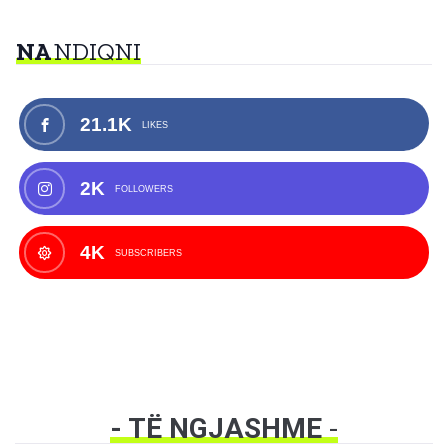
NA
NDIQNI
21.1K
LIKES
2K
FOLLOWERS
4K
SUBSCRIBERS
- TË NGJASHME
-