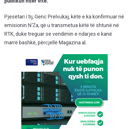
publikun ndër vite.
Pjesëtari i tij, Genc Prelvukaj, këtë e ka konfirmuar në
emisionin N’Za, që u transmetua këtë të shtunë në
RTK, duke treguar se vendimin e ndarjes e kanë
marrë bashkë, përcjellë Magazina.al.