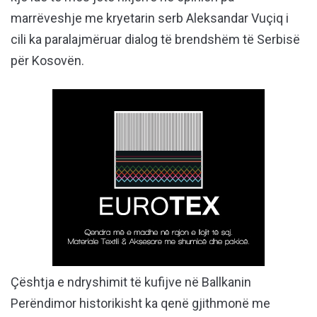
marrëveshje me kryetarin serb Aleksandar Vuçiq i
cili ka paralajmëruar dialog të brendshëm të Serbisë
për Kosovën.
Çështja e ndryshimit të kufijve në Ballkanin
Perëndimor historikisht ka qenë gjithmonë me