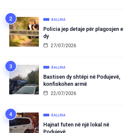
BALLINA
Policia jep detaje për plagosjen e
dy
27/07/2026
BALLINA
Bastisen dy shtëpi në Podujevë,
konfiskohen armë
22/07/2026
BALLINA
Hajnat futen në një lokal në
Podujevë,