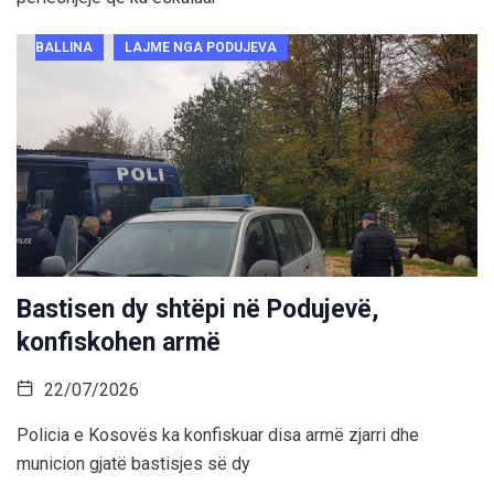
BALLINA
LAJME NGA PODUJEVA
Bastisen dy shtëpi në Podujevë,
konfiskohen armë
22/07/2026
Policia e Kosovës ka konfiskuar disa armë zjarri dhe
municion gjatë bastisjes së dy