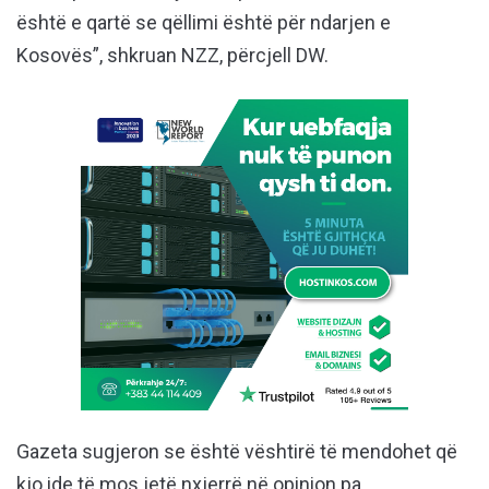
është e qartë se qëllimi është për ndarjen e
Kosovës”, shkruan NZZ, përcjell DW.
Gazeta sugjeron se është vështirë të mendohet që
kjo ide të mos jetë nxjerrë në opinion pa