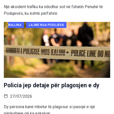
Një aksident trafiku ka ndodhur sot në fshatin Penuhë të
Podujevës, ku është përfshirë
BALLINA
LAJME NGA PODUJEVA
Policia jep detaje për plagosjen e dy
27/07/2026
Dy persona kanë mbetur të plagosur si pasojë e një
përleshjeje që ka eskaluar