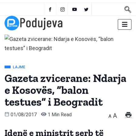
LAJME
Gazeta zvicerane: Ndarja
e Kosovës, “balon
testues” i Beogradit
01/08/2017
1 Min Read
A
A
Idenë e ministrit serb të