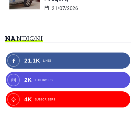
21/07/2026
NA
NDIQNI
21.1K
LIKES
2K
FOLLOWERS
4K
SUBSCRIBERS