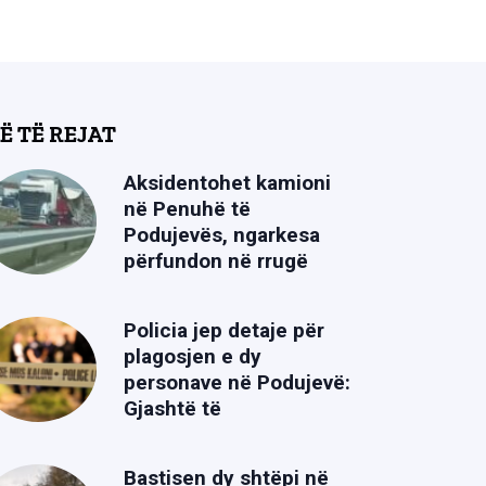
Ë TË REJAT
Aksidentohet kamioni
në Penuhë të
Podujevës, ngarkesa
përfundon në rrugë
Policia jep detaje për
plagosjen e dy
personave në Podujevë:
Gjashtë të
Bastisen dy shtëpi në