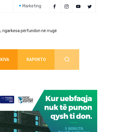
Marketing
, ngarkesa përfundon në rrugë
Policia jep detaj
KIVA
RAPORTO