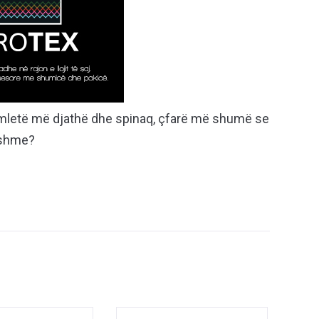
omletë më djathë dhe spinaq, çfarë më shumë se
jshme?