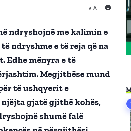
A
A
në ndryshojnë me kalimin e
të ndryshme e të reja që na
. Edhe mënyra e të
ërjashtim. Megjithëse mund
për të ushqyerit e
M
jëjta gjatë gjithë kohës,
ndryshojnë shumë falë
hkencës në përgjithësi.