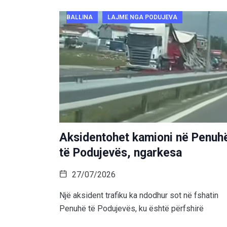
BALLINA
LAJME NGA PODUJEVA
Aksidentohet kamioni në Penuh
të Podujevës, ngarkesa
27/07/2026
Një aksident trafiku ka ndodhur sot në fshatin
Penuhë të Podujevës, ku është përfshirë