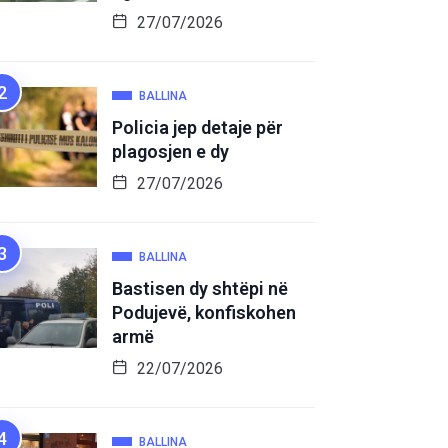
27/07/2026
BALLINA
Policia jep detaje për
plagosjen e dy
27/07/2026
BALLINA
Bastisen dy shtëpi në
Podujevë, konfiskohen
armë
22/07/2026
BALLINA