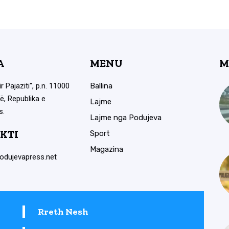
A
MENU
M
ir Pajaziti", p.n. 11000
Ballina
ë, Republika e
Lajme
s.
Lajme nga Podujeva
KTI
Sport
Magazina
odujevapress.net
Rreth Nesh