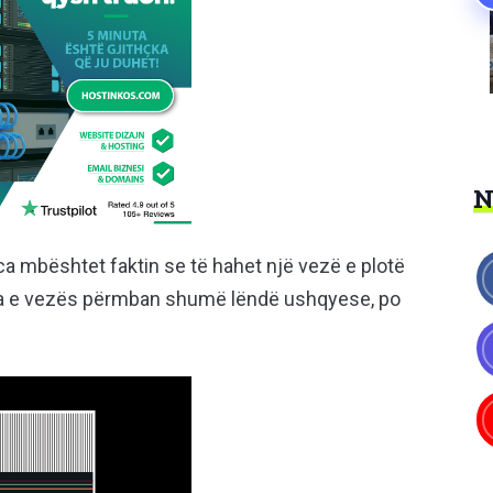
ca mbështet faktin se të hahet një vezë e plotë
a e vezës përmban shumë lëndë ushqyese, po