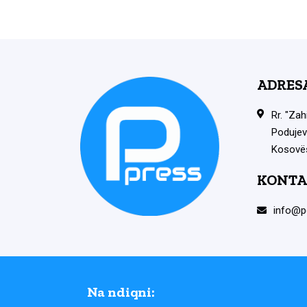
ADRES
Rr. "Zah
Podujev
Kosovë
KONTA
info@p
Na ndiqni: