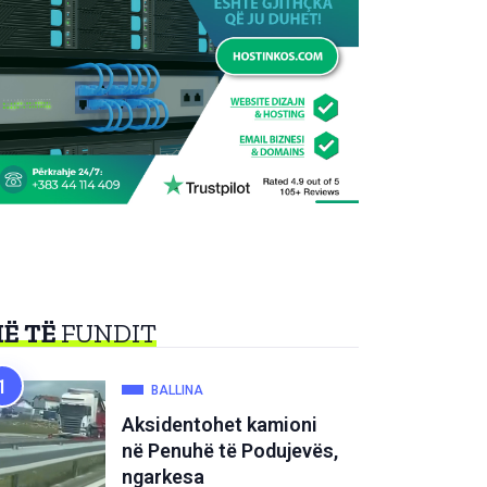
Ë TË
FUNDIT
BALLINA
Aksidentohet kamioni
në Penuhë të Podujevës,
ngarkesa