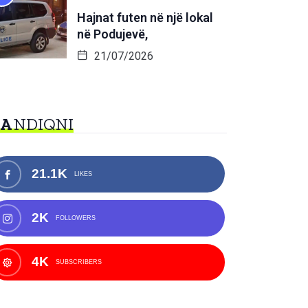
Hajnat futen në një lokal
në Podujevë,
21/07/2026
NA
NDIQNI
21.1K
LIKES
2K
FOLLOWERS
4K
SUBSCRIBERS