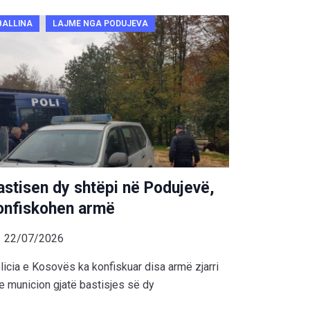
BALLINA
LAJME NGA PODUJEVA
astisen dy shtëpi në Podujevë,
onfiskohen armë
22/07/2026
licia e Kosovës ka konfiskuar disa armë zjarri
e municion gjatë bastisjes së dy