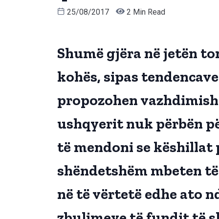
25/08/2017
2 Min Read
Shumë gjëra në jetën to
kohës, sipas tendencave 
propozohen vazhdimisht
ushqyerit nuk përbën p
të mendoni se këshillat 
shëndetshëm mbeten të n
në të vërtetë edhe ato 
zbulimeve të fundit të s