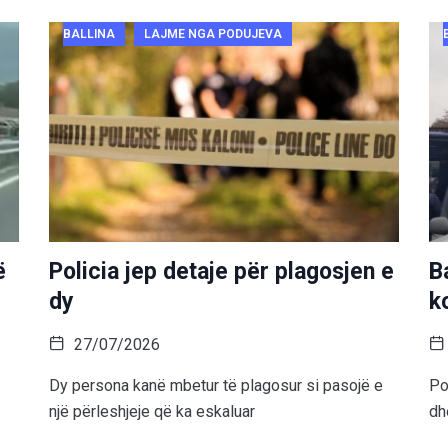
BALLINA
LAJME NGA PODUJEVA
ë
Policia jep detaje për plagosjen e
B
dy
k
27/07/2026
Dy persona kanë mbetur të plagosur si pasojë e
Po
një përleshjeje që ka eskaluar
dh