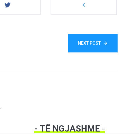
NEXT POST
.
- TË NGJASHME
-