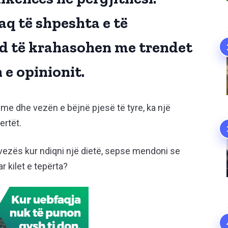
q të shpeshta e të
 të krahasohen me trendet
e opinionit.
shme dhe vezën e bëjnë pjesë të tyre, ka një
ertët.
vezës kur ndiqni një dietë, sepse mendoni se
 kilet e tepërta?