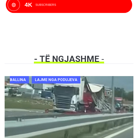
4K
SUBSCRIBERS
- TË NGJASHME
-
BALLINA
LAJME NGA PODUJEVA