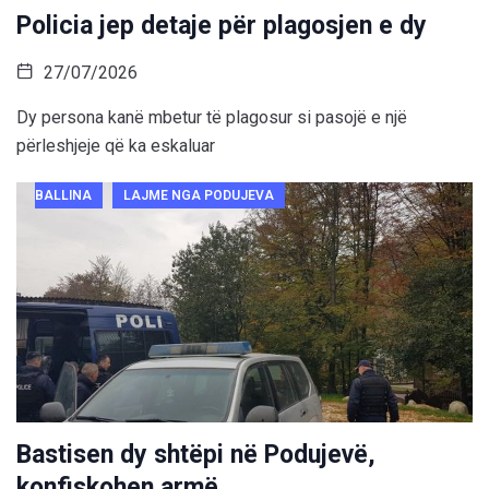
Policia jep detaje për plagosjen e dy
27/07/2026
Dy persona kanë mbetur të plagosur si pasojë e një
përleshjeje që ka eskaluar
BALLINA
LAJME NGA PODUJEVA
Bastisen dy shtëpi në Podujevë,
konfiskohen armë