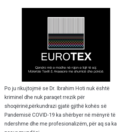
Po ju rikujtojmë se Dr. Ibrahim Hoti nuk është
kriminel dhe nuk paraqet rrezik për
shoqërinë,përkundrazi gjatë gjithë kohës së
Pandemisë COVID-19 ka shërbyer në mënyrë të
ndershme dhe me profesionalizëm, për aq sa ka