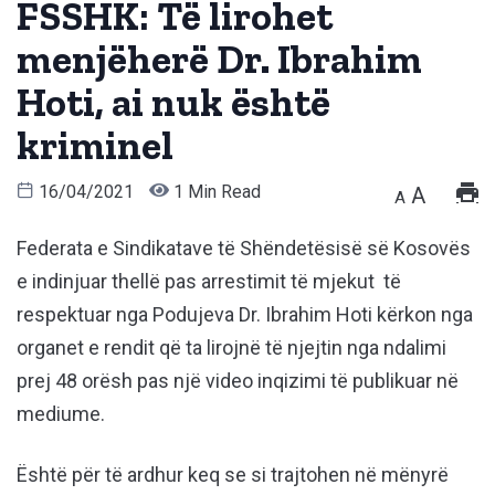
FSSHK: Të lirohet
menjëherë Dr. Ibrahim
Hoti, ai nuk është
kriminel
16/04/2021
1 Min Read
A
A
Federata e Sindikatave të Shëndetësisë së Kosovës
e indinjuar thellë pas arrestimit të mjekut të
respektuar nga Podujeva Dr. Ibrahim Hoti kërkon nga
organet e rendit që ta lirojnë të njejtin nga ndalimi
prej 48 orësh pas një video inqizimi të publikuar në
mediume.
Është për të ardhur keq se si trajtohen në mënyrë