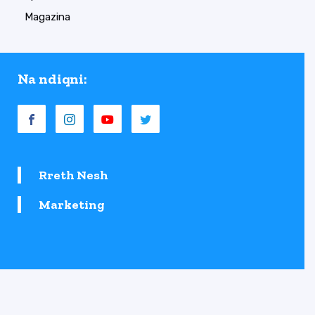
Magazina
Na ndiqni:
Rreth Nesh
Marketing