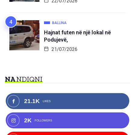
22/07/2026
BALLINA
Hajnat futen në një lokal në
Podujevë,
21/07/2026
NA
NDIQNI
21.1K
LIKES
2K
FOLLOWERS