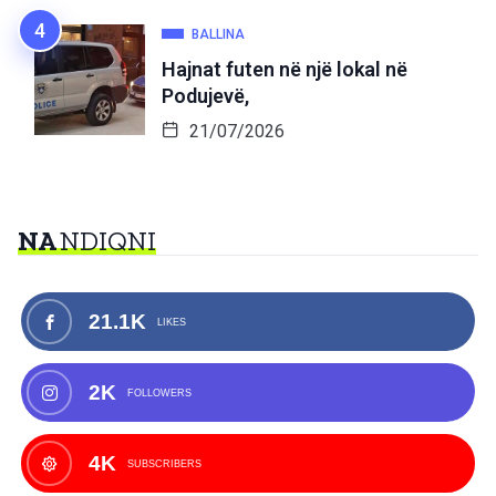
BALLINA
Hajnat futen në një lokal në
Podujevë,
21/07/2026
NA
NDIQNI
21.1K
LIKES
2K
FOLLOWERS
4K
SUBSCRIBERS