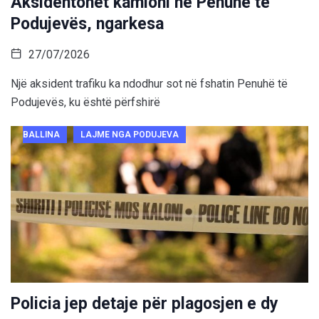
Aksidentohet kamioni në Penuhë të
Podujevës, ngarkesa
27/07/2026
Një aksident trafiku ka ndodhur sot në fshatin Penuhë të
Podujevës, ku është përfshirë
BALLINA
LAJME NGA PODUJEVA
Policia jep detaje për plagosjen e dy