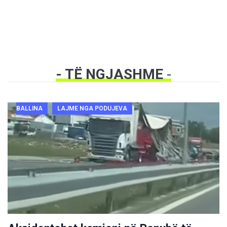
- TË NGJASHME
-
BALLINA
LAJME NGA PODUJEVA