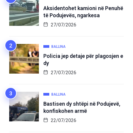
Aksidentohet kamioni në Penuhë
të Podujevës, ngarkesa
27/07/2026
BALLINA
Policia jep detaje për plagosjen e
dy
27/07/2026
BALLINA
Bastisen dy shtëpi në Podujevë,
konfiskohen armë
22/07/2026