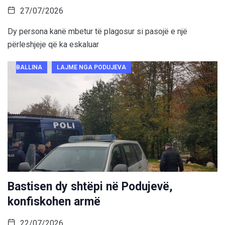
27/07/2026
Dy persona kanë mbetur të plagosur si pasojë e një
përleshjeje që ka eskaluar
BALLINA
LAJME NGA PODUJEVA
Bastisen dy shtëpi në Podujevë,
konfiskohen armë
22/07/2026