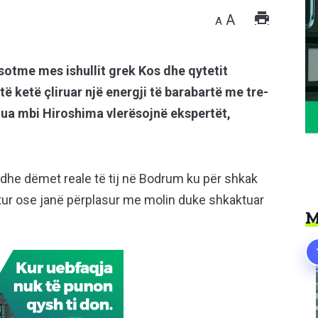
A
A
 sotme mes ishullit grek Kos dhe qytetit
të ketë çliruar një energji të barabartë me tre-
hua mbi Hiroshima vlerësojnë ekspertët,
he dëmet reale të tij në Bodrum ku për shkak
ytur ose janë përplasur me molin duke shkaktuar
M