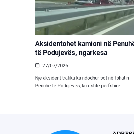
Aksidentohet kamioni në Penuh
të Podujevës, ngarkesa
27/07/2026
Një aksident trafiku ka ndodhur sot në fshatin
Penuhë të Podujevës, ku është përfshirë
ADRES