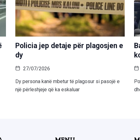
ë
Policia jep detaje për plagosjen e
B
dy
k
27/07/2026
Dy persona kanë mbetur të plagosur si pasojë e
Po
një përleshjeje që ka eskaluar
dh
A
MENU
M