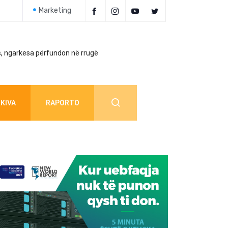
Marketing
, ngarkesa përfundon në rrugë
Policia jep detaj
KIVA
RAPORTO