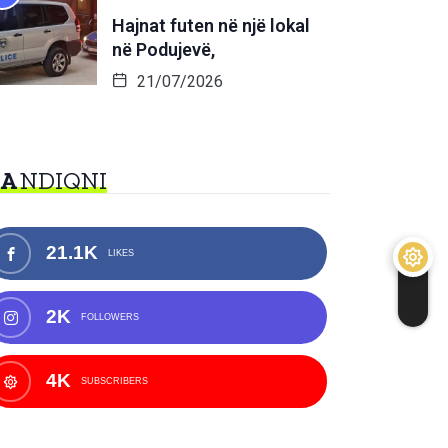
Hajnat futen në një lokal
në Podujevë,
21/07/2026
NA
NDIQNI
21.1K
LIKES
2K
FOLLOWERS
4K
SUBSCRIBERS