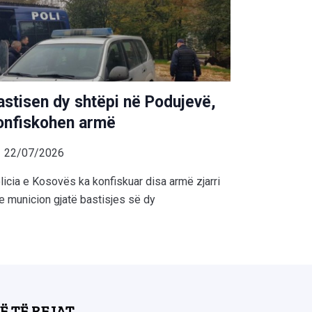
astisen dy shtëpi në Podujevë,
onfiskohen armë
22/07/2026
licia e Kosovës ka konfiskuar disa armë zjarri
e municion gjatë bastisjes së dy
Ë TË REJAT