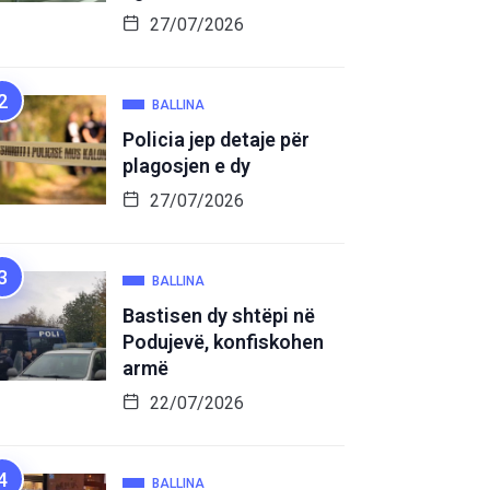
27/07/2026
BALLINA
Policia jep detaje për
plagosjen e dy
27/07/2026
BALLINA
Bastisen dy shtëpi në
Podujevë, konfiskohen
armë
22/07/2026
BALLINA