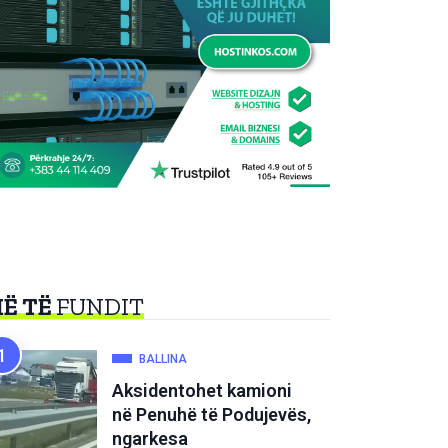
Ë TË
FUNDIT
BALLINA
Aksidentohet kamioni
në Penuhë të Podujevës,
ngarkesa