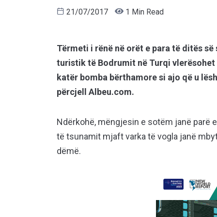
21/07/2017
1 Min Read
Tërmeti i rënë në orët e para të ditës së
turistik të Bodrumit në Turqi vlerësohet 
katër bomba bërthamore si ajo që u lës
përcjell Albeu.com.
Ndërkohë, mëngjesin e sotëm janë parë ed
të tsunamit mjaft varka të vogla janë mb
dëmë.