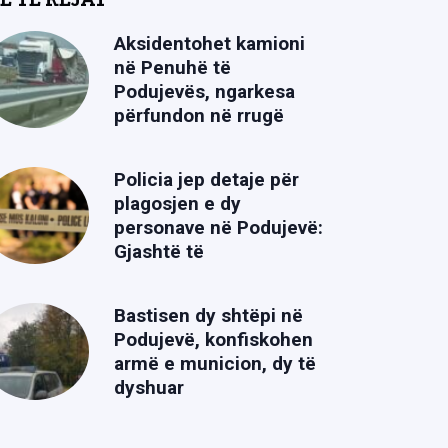
Aksidentohet kamioni
në Penuhë të
Podujevës, ngarkesa
përfundon në rrugë
Policia jep detaje për
plagosjen e dy
personave në Podujevë:
Gjashtë të
Bastisen dy shtëpi në
Podujevë, konfiskohen
armë e municion, dy të
dyshuar