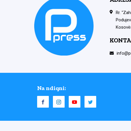
Rr. "Zah
Podujev
Kosovë
KONTA
info@p
Na ndiqni: