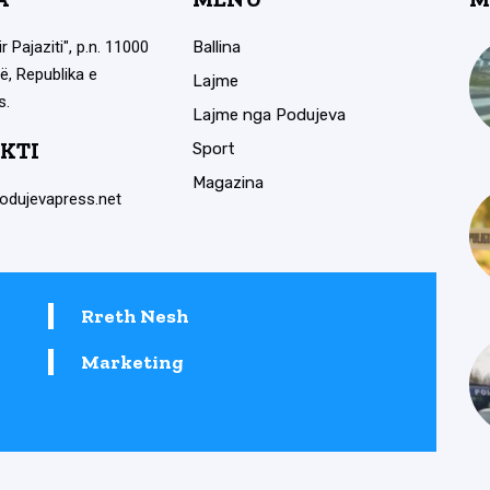
ir Pajaziti", p.n. 11000
Ballina
ë, Republika e
Lajme
s.
Lajme nga Podujeva
KTI
Sport
Magazina
odujevapress.net
Rreth Nesh
Marketing