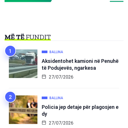
MË TË
FUNDIT
BALLINA
Aksidentohet kamioni në Penuhë
të Podujevës, ngarkesa
27/07/2026
BALLINA
Policia jep detaje për plagosjen e
dy
27/07/2026