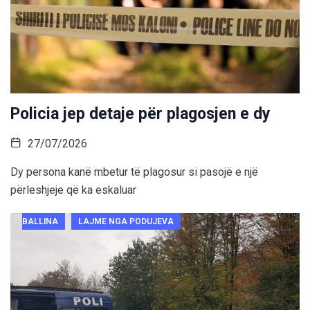
Policia jep detaje për plagosjen e dy
27/07/2026
Dy persona kanë mbetur të plagosur si pasojë e një
përleshjeje që ka eskaluar
BALLINA
LAJME NGA PODUJEVA