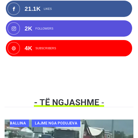
21.1K
LIKES
2K
FOLLOWERS
4K
SUBSCRIBERS
- TË NGJASHME
-
BALLINA
LAJME NGA PODUJEVA