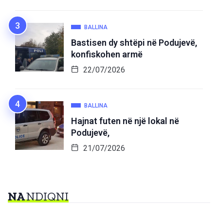
BALLINA
Bastisen dy shtëpi në Podujevë,
konfiskohen armë
22/07/2026
BALLINA
Hajnat futen në një lokal në
Podujevë,
21/07/2026
NA
NDIQNI