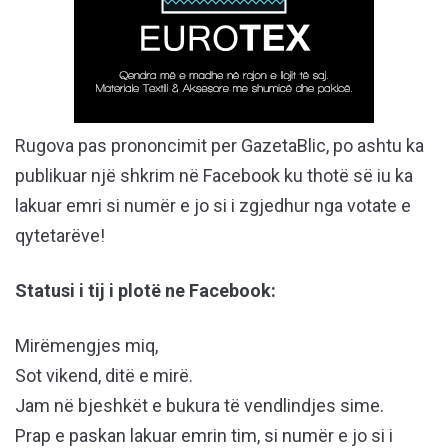
Rugova pas prononcimit per GazetaBlic, po ashtu ka
publikuar një shkrim në Facebook ku thotë së iu ka
lakuar emri si numër e jo si i zgjedhur nga votate e
qytetarëve!
Statusi i tij i plotë ne Facebook:
Mirëmengjes miq,
Sot vikend, ditë e mirë.
Jam në bjeshkët e bukura të vendlindjes sime.
Prap e paskan lakuar emrin tim, si numër e jo si i