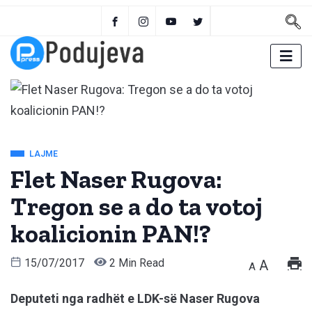
LAJME
Flet Naser Rugova:
Tregon se a do ta votoj
koalicionin PAN!?
15/07/2017
2 Min Read
A
A
Deputeti nga radhët e LDK-së Naser Rugova