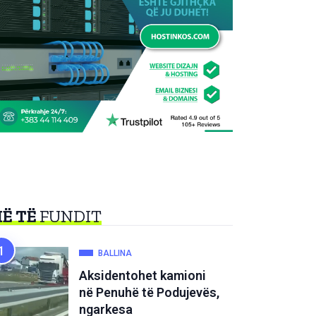
Ë TË
FUNDIT
BALLINA
Aksidentohet kamioni
në Penuhë të Podujevës,
ngarkesa