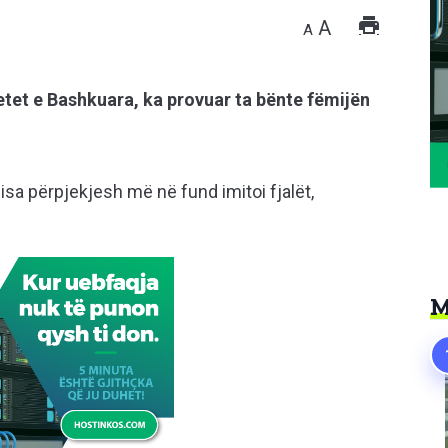
A
A
etet e Bashkuara, ka provuar ta bënte fëmijën
sa përpjekjesh më në fund imitoi fjalët,
M