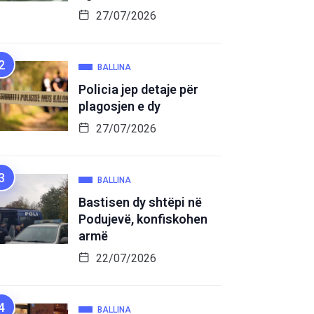
27/07/2026
BALLINA
Policia jep detaje për
plagosjen e dy
27/07/2026
BALLINA
Bastisen dy shtëpi në
Podujevë, konfiskohen
armë
22/07/2026
BALLINA