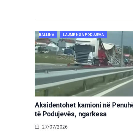
BALLINA
LAJME NGA PODUJEVA
Aksidentohet kamioni në Penuh
të Podujevës, ngarkesa
27/07/2026