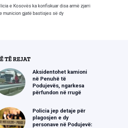
licia e Kosovës ka konfiskuar disa armë zjarri
e municion gjatë bastisjes së dy
Ë TË REJAT
Aksidentohet kamioni
në Penuhë të
Podujevës, ngarkesa
përfundon në rrugë
Policia jep detaje për
plagosjen e dy
personave në Podujevë: