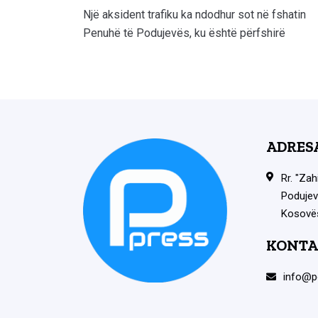
Një aksident trafiku ka ndodhur sot në fshatin
Penuhë të Podujevës, ku është përfshirë
ADRES
Rr. "Zah
Podujev
Kosovë
KONTA
info@p