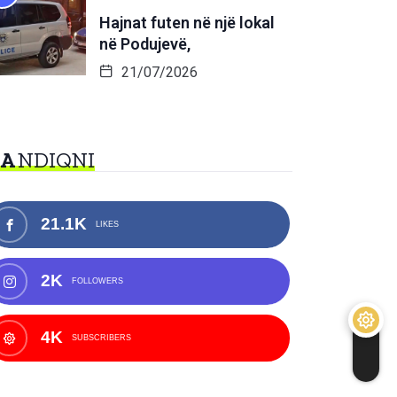
Hajnat futen në një lokal
në Podujevë,
21/07/2026
NA
NDIQNI
21.1K
LIKES
2K
FOLLOWERS
4K
SUBSCRIBERS