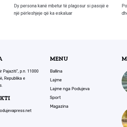
Dy persona kanë mbetur të plagosur si pasojë e
Po
një përleshjeje që ka eskaluar
dh
A
MENU
M
ir Pajaziti", p.n. 11000
Ballina
ë, Republika e
Lajme
s.
Lajme nga Podujeva
KTI
Sport
Magazina
odujevapress.net