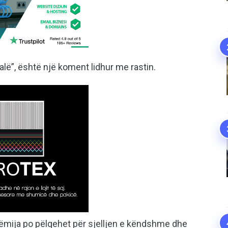
alë”, është një koment lidhur me rastin.
fëmija po pëlqehet për sjelljen e këndshme dhe