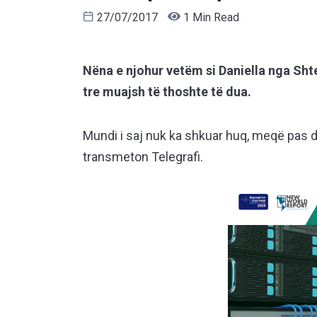
27/07/2017
1 Min Read
Nëna e njohur vetëm si Daniella nga Sht
tre muajsh të thoshte të dua.
Mundi i saj nuk ka shkuar huq, meqë pas di
transmeton Telegrafi.