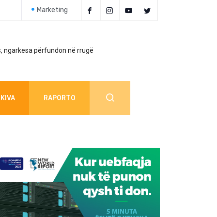
Marketing
, ngarkesa përfundon në rrugë
Policia jep detaj
KIVA
RAPORTO