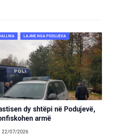
BALLINA
LAJME NGA PODUJEVA
astisen dy shtëpi në Podujevë,
onfiskohen armë
22/07/2026