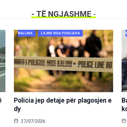
- TË NGJASHME
-
BALLINA
LAJME NGA PODUJEVA
ë
Policia jep detaje për plagosjen e
B
dy
k
27/07/2026