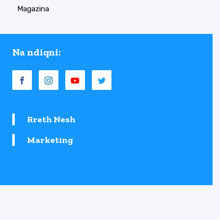
Magazina
Na ndiqni:
Rreth Nesh
Marketing