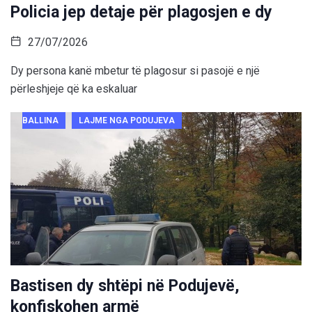
Policia jep detaje për plagosjen e dy
27/07/2026
Dy persona kanë mbetur të plagosur si pasojë e një
përleshjeje që ka eskaluar
BALLINA
LAJME NGA PODUJEVA
Bastisen dy shtëpi në Podujevë,
konfiskohen armë