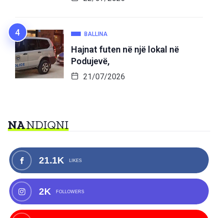
BALLINA
Hajnat futen në një lokal në
Podujevë,
21/07/2026
NA
NDIQNI
21.1K
LIKES
2K
FOLLOWERS