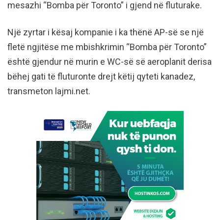
mesazhi “Bomba për Toronto” i gjend në fluturake.
Një zyrtar i kësaj kompanie i ka thënë AP-së se një
fletë ngjitëse me mbishkrimin “Bomba për Toronto”
është gjendur në murin e WC-së së aeroplanit derisa
bëhej gati të fluturonte drejt këtij qyteti kanadez,
transmeton lajmi.net.