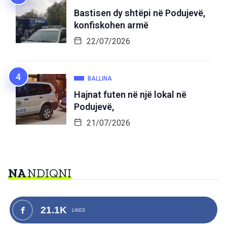
Bastisen dy shtëpi në Podujevë,
konfiskohen armë
22/07/2026
BALLINA
Hajnat futen në një lokal në
Podujevë,
21/07/2026
NA
NDIQNI
21.1K
LIKES