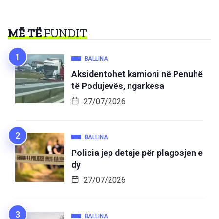
MË TË
FUNDIT
BALLINA
Aksidentohet kamioni në Penuhë
të Podujevës, ngarkesa
27/07/2026
BALLINA
Policia jep detaje për plagosjen e
dy
27/07/2026
BALLINA