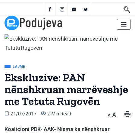
LAJME
Ekskluzive: PAN
nënshkruan marrëveshje
me Tetuta Rugovën
21/07/2017
2 Min Read
A
A
Koalicioni PDK- AAK- Nisma ka nënshkruar