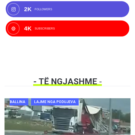
2K
FOLLOWERS
4K
SUBSCRIBERS
- TË NGJASHME
-
BALLINA
LAJME NGA PODUJEVA