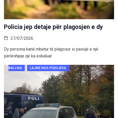
Policia jep detaje për plagosjen e dy
27/07/2026
Dy persona kanë mbetur të plagosur si pasojë e një
përleshjeje që ka eskaluar
BALLINA
LAJME NGA PODUJEVA