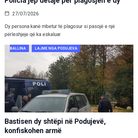
Policia jep detaje për plagosjen e dy
27/07/2026
Dy persona kanë mbetur të plagosur si pasojë e një
përleshjeje që ka eskaluar
BALLINA
LAJME NGA PODUJEVA
Bastisen dy shtëpi në Podujevë,
konfiskohen armë