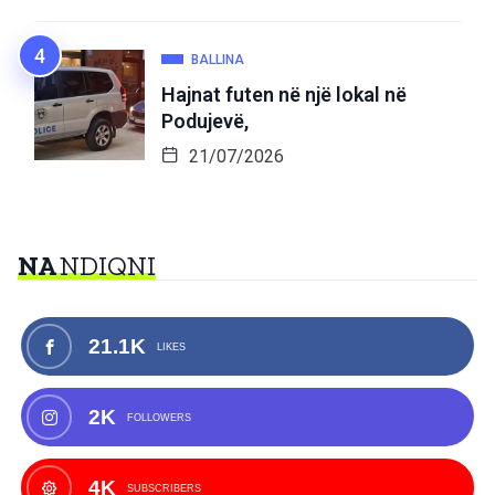
BALLINA
Hajnat futen në një lokal në
Podujevë,
21/07/2026
NA
NDIQNI
21.1K
LIKES
2K
FOLLOWERS
4K
SUBSCRIBERS