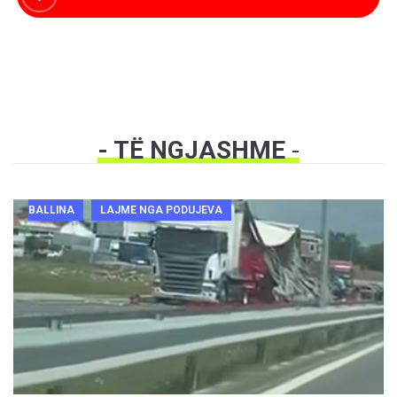
- TË NGJASHME
-
BALLINA
LAJME NGA PODUJEVA