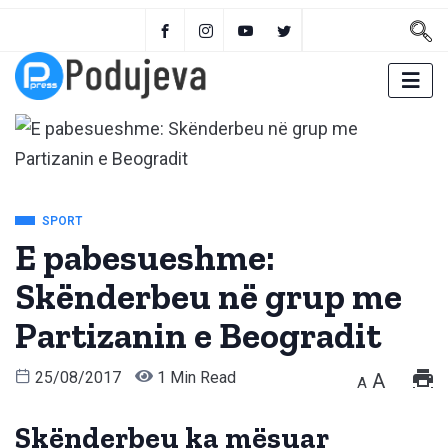
SPORT
E pabesueshme:
Skënderbeu në grup me
Partizanin e Beogradit
25/08/2017
1 Min Read
A
A
Skënderbeu ka mësuar