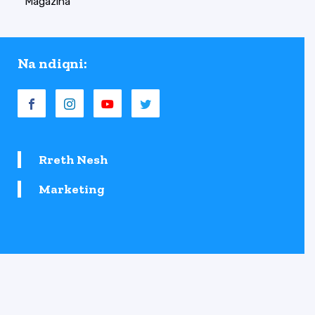
Magazina
Na ndiqni:
Rreth Nesh
Marketing