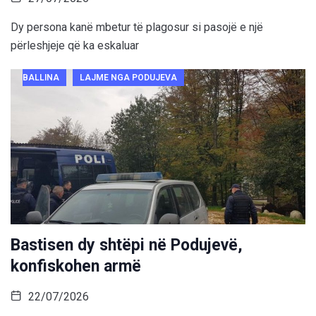
Dy persona kanë mbetur të plagosur si pasojë e një
përleshjeje që ka eskaluar
BALLINA
LAJME NGA PODUJEVA
Bastisen dy shtëpi në Podujevë,
konfiskohen armë
22/07/2026