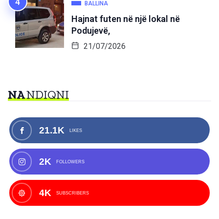
BALLINA
Hajnat futen në një lokal në
Podujevë,
21/07/2026
NA
NDIQNI
21.1K
LIKES
2K
FOLLOWERS
4K
SUBSCRIBERS