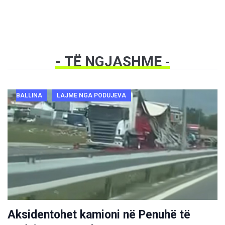
- TË NGJASHME
-
BALLINA
LAJME NGA PODUJEVA
Aksidentohet kamioni në Penuhë të