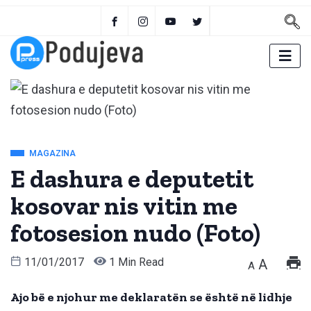
MAGAZINA
E dashura e deputetit
kosovar nis vitin me
fotosesion nudo (Foto)
11/01/2017
1 Min Read
A
A
Ajo bë e njohur me deklaratën se është në lidhje