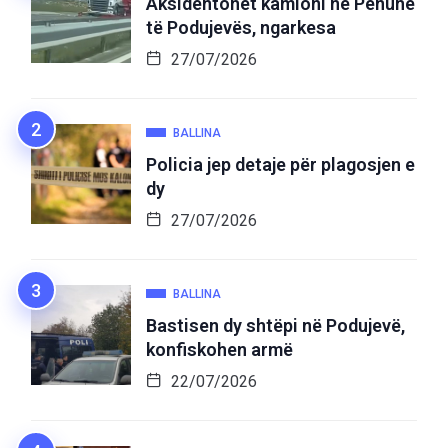
Aksidentohet kamioni në Penuhë
të Podujevës, ngarkesa
27/07/2026
BALLINA
Policia jep detaje për plagosjen e
dy
27/07/2026
BALLINA
Bastisen dy shtëpi në Podujevë,
konfiskohen armë
22/07/2026