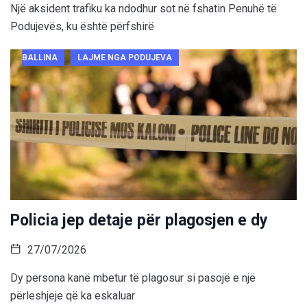
Një aksident trafiku ka ndodhur sot në fshatin Penuhë të
Podujevës, ku është përfshirë
BALLINA
LAJME NGA PODUJEVA
Policia jep detaje për plagosjen e dy
27/07/2026
Dy persona kanë mbetur të plagosur si pasojë e një
përleshjeje që ka eskaluar