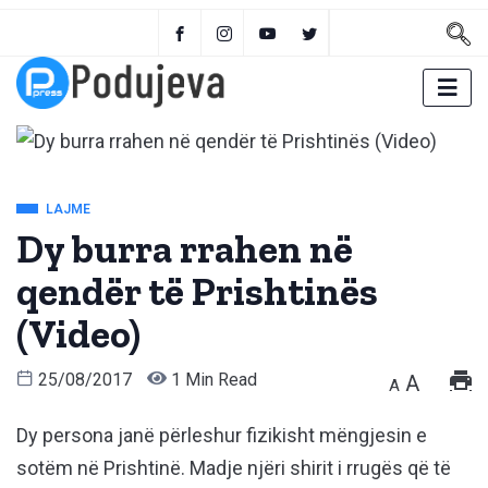
LAJME
Dy burra rrahen në
qendër të Prishtinës
(Video)
25/08/2017
1 Min Read
A
A
Dy persona janë përleshur fizikisht mëngjesin e
sotëm në Prishtinë. Madje njëri shirit i rrugës që të