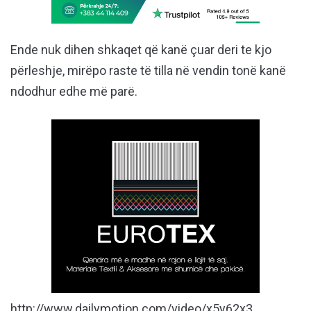
Ende nuk dihen shkaqet që kanë çuar deri te kjo
përleshje, mirëpo raste të tilla në vendin tonë kanë
ndodhur edhe më parë.
http://www.dailymotion.com/video/x5y62x3