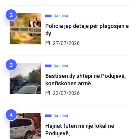
BALLINA
Policia jep detaje për plagosjen e
dy
27/07/2026
BALLINA
Bastisen dy shtëpi në Podujevë,
konfiskohen armë
22/07/2026
BALLINA
Hajnat futen në një lokal në
Podujevë,