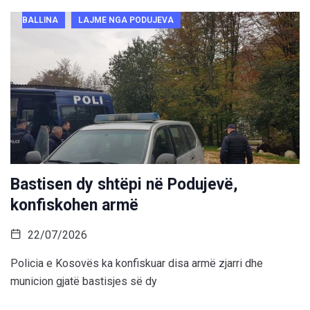
BALLINA
LAJME NGA PODUJEVA
Bastisen dy shtëpi në Podujevë,
konfiskohen armë
22/07/2026
Policia e Kosovës ka konfiskuar disa armë zjarri dhe
municion gjatë bastisjes së dy