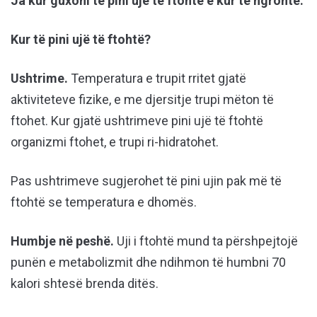
Ja kur guxoni të pini ujë të ftohtë e kur të ngrohtë:
Kur të pini ujë të ftohtë?
Ushtrime.
Temperatura e trupit rritet gjatë
aktiviteteve fizike, e me djersitje trupi mëton të
ftohet. Kur gjatë ushtrimeve pini ujë të ftohtë
organizmi ftohet, e trupi ri-hidratohet.
Pas ushtrimeve sugjerohet të pini ujin pak më të
ftohtë se temperatura e dhomës.
Humbje në peshë.
Uji i ftohtë mund ta përshpejtojë
punën e metabolizmit dhe ndihmon të humbni 70
kalori shtesë brenda ditës.