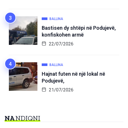
BALLINA
Bastisen dy shtëpi në Podujevë,
konfiskohen armë
22/07/2026
BALLINA
Hajnat futen në një lokal në
Podujevë,
21/07/2026
NA
NDIQNI