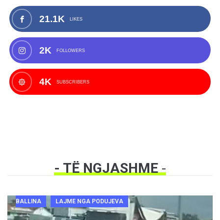
21.1K
LIKES
2K
FOLLOWERS
4K
SUBSCRIBERS
- TË NGJASHME
-
BALLINA
LAJME NGA PODUJEVA