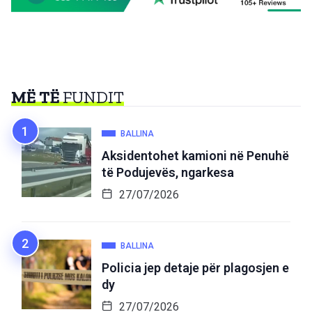
MË TË
FUNDIT
BALLINA
Aksidentohet kamioni në Penuhë
të Podujevës, ngarkesa
27/07/2026
BALLINA
Policia jep detaje për plagosjen e
dy
27/07/2026