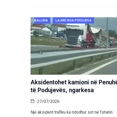
BALLINA
LAJME NGA PODUJEVA
Aksidentohet kamioni në Penuh
të Podujevës, ngarkesa
27/07/2026
Një aksident trafiku ka ndodhur sot në fshatin