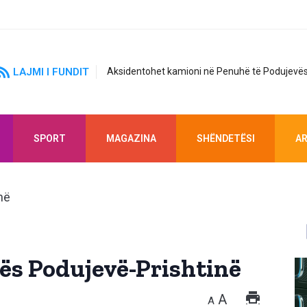
LAJMI I FUNDIT
Aksidentohet kamioni në Penuhë të Podujevës
SPORT
MAGAZINA
SHËNDETËSI
AR
njës Podujevë-Prishtinë
A
A