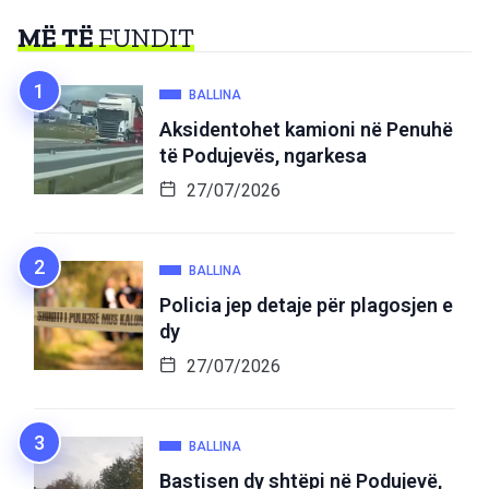
MË TË
FUNDIT
BALLINA
Aksidentohet kamioni në Penuhë
të Podujevës, ngarkesa
27/07/2026
BALLINA
Policia jep detaje për plagosjen e
dy
27/07/2026
BALLINA
Bastisen dy shtëpi në Podujevë,