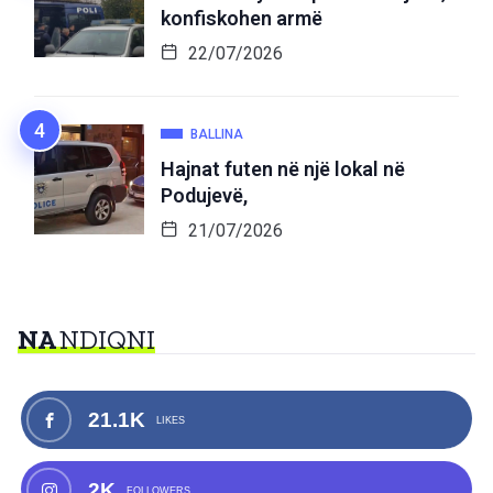
konfiskohen armë
22/07/2026
BALLINA
Hajnat futen në një lokal në
Podujevë,
21/07/2026
NA
NDIQNI
21.1K
LIKES
2K
FOLLOWERS