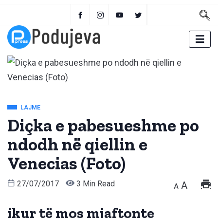
LAJME
Diçka e pabesueshme po
ndodh në qiellin e
Venecias (Foto)
27/07/2017
3 Min Read
A
A
ikur të mos mjaftonte