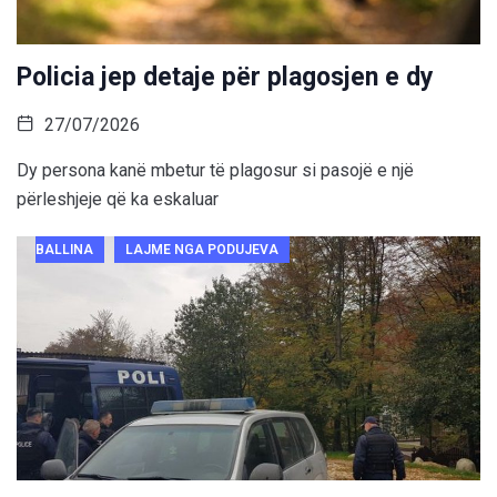
Policia jep detaje për plagosjen e dy
27/07/2026
Dy persona kanë mbetur të plagosur si pasojë e një
përleshjeje që ka eskaluar
BALLINA
LAJME NGA PODUJEVA