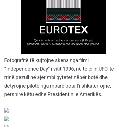
Fotografitë të kujtojnë skena nga filmi
“Independence Day” i vitit 1996, në të cilin UFO-të
rrinë pezull në ajër mbi qytetet nëpër botë dhe
detyrojnë pilotë nga mbarë bota t’i shkatërrojnë,
përshirë këtu edhe Presidentin e Amerikës.