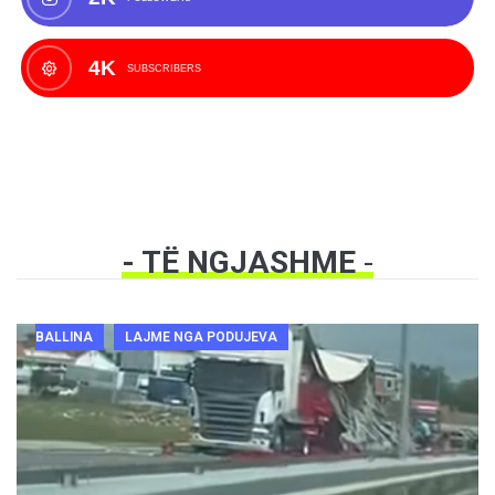
4K
SUBSCRIBERS
- TË NGJASHME
-
BALLINA
LAJME NGA PODUJEVA