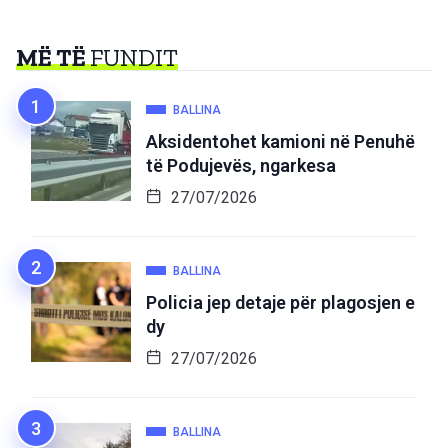
MË TË
FUNDIT
BALLINA
Aksidentohet kamioni në Penuhë
të Podujevës, ngarkesa
27/07/2026
BALLINA
Policia jep detaje për plagosjen e
dy
27/07/2026
BALLINA