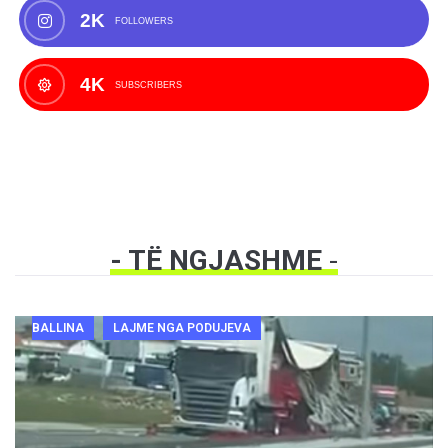
2K
FOLLOWERS
4K
SUBSCRIBERS
- TË NGJASHME
-
BALLINA
LAJME NGA PODUJEVA