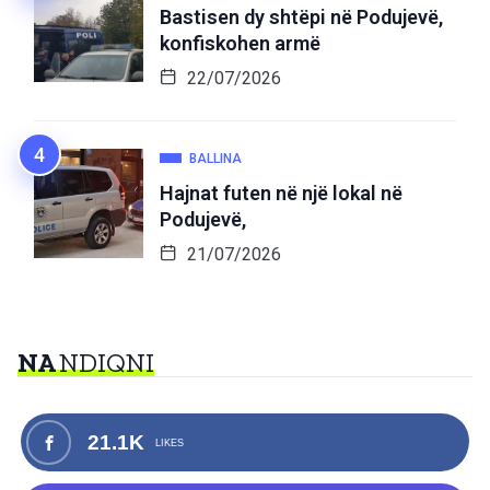
Bastisen dy shtëpi në Podujevë,
konfiskohen armë
22/07/2026
BALLINA
Hajnat futen në një lokal në
Podujevë,
21/07/2026
NA
NDIQNI
21.1K
LIKES