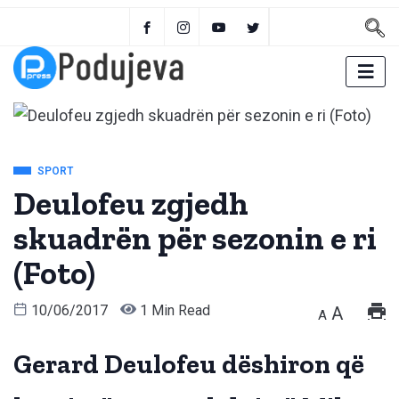
SPORT
Deulofeu zgjedh
skuadrën për sezonin e ri
(Foto)
10/06/2017
1 Min Read
A
A
Gerard Deulofeu dëshiron që