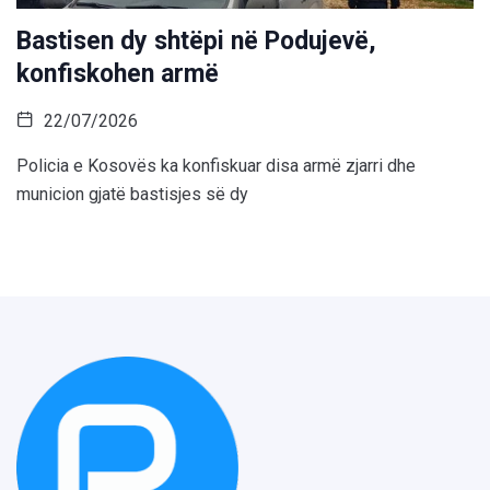
Bastisen dy shtëpi në Podujevë,
konfiskohen armë
22/07/2026
Policia e Kosovës ka konfiskuar disa armë zjarri dhe
municion gjatë bastisjes së dy