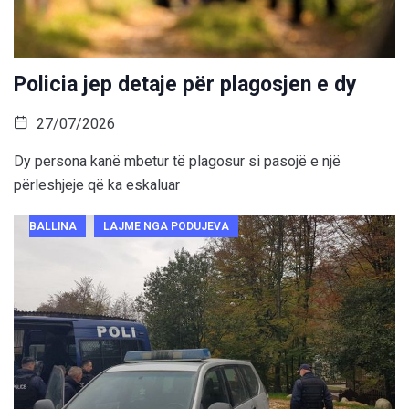
Policia jep detaje për plagosjen e dy
27/07/2026
Dy persona kanë mbetur të plagosur si pasojë e një
përleshjeje që ka eskaluar
BALLINA
LAJME NGA PODUJEVA