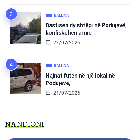
BALLINA
Bastisen dy shtëpi në Podujevë,
konfiskohen armë
22/07/2026
BALLINA
Hajnat futen në një lokal në
Podujevë,
21/07/2026
NA
NDIQNI