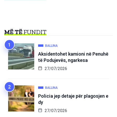
MË TË
FUNDIT
BALLINA
Aksidentohet kamioni në Penuhë
të Podujevës, ngarkesa
27/07/2026
BALLINA
Policia jep detaje për plagosjen e
dy
27/07/2026