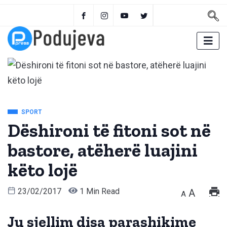
SPORT
Dëshironi të fitoni sot në
bastore, atëherë luajini
këto lojë
23/02/2017
1 Min Read
A
A
Ju sjellim disa parashikime