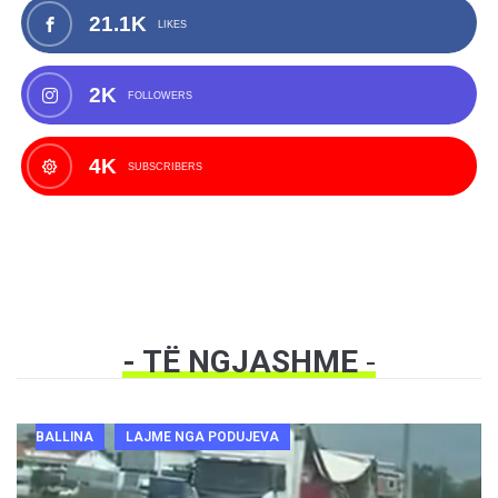
21.1K
LIKES
2K
FOLLOWERS
4K
SUBSCRIBERS
- TË NGJASHME
-
BALLINA
LAJME NGA PODUJEVA