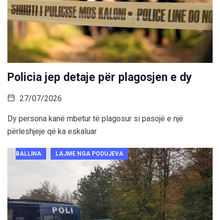
Policia jep detaje për plagosjen e dy
27/07/2026
Dy persona kanë mbetur të plagosur si pasojë e një
përleshjeje që ka eskaluar
BALLINA
LAJME NGA PODUJEVA