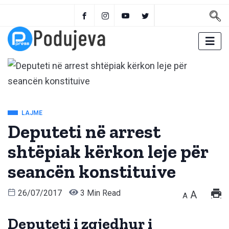
LAJME
Deputeti në arrest
shtëpiak kërkon leje për
seancën konstituive
26/07/2017
3 Min Read
A
A
Deputeti i zgjedhur i