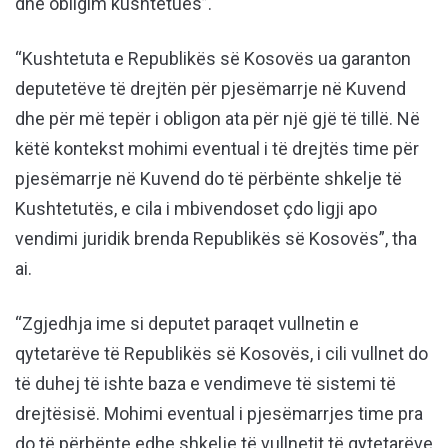
dhe obligim kushtetues”.
“Kushtetuta e Republikës së Kosovës ua garanton
deputetëve të drejtën për pjesëmarrje në Kuvend
dhe për më tepër i obligon ata për një gjë të tillë. Në
këtë kontekst mohimi eventual i të drejtës time për
pjesëmarrje në Kuvend do të përbënte shkelje të
Kushtetutës, e cila i mbivendoset çdo ligji apo
vendimi juridik brenda Republikës së Kosovës”, tha
ai.
“Zgjedhja ime si deputet paraqet vullnetin e
qytetarëve të Republikës së Kosovës, i cili vullnet do
të duhej të ishte baza e vendimeve të sistemi të
drejtësisë. Mohimi eventual i pjesëmarrjes time pra
do të përbënte edhe shkelje të vullnetit të qytetarëve