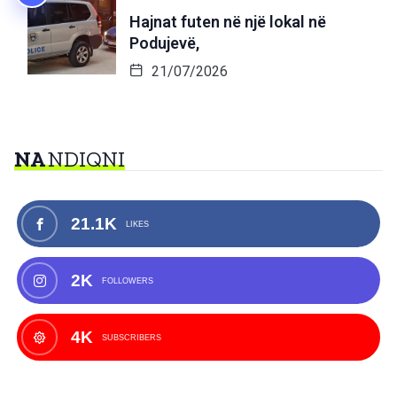
Hajnat futen në një lokal në
Podujevë,
21/07/2026
NA
NDIQNI
21.1K
LIKES
2K
FOLLOWERS
4K
SUBSCRIBERS