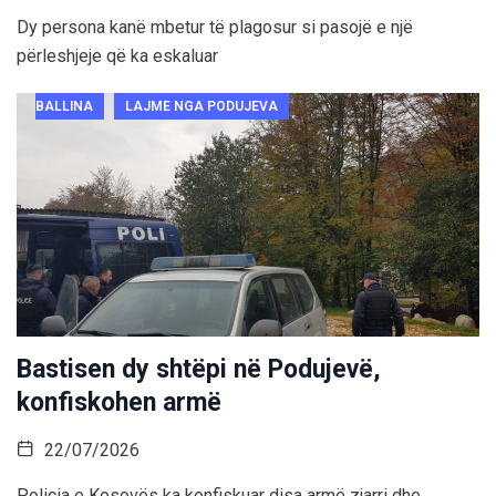
Dy persona kanë mbetur të plagosur si pasojë e një
përleshjeje që ka eskaluar
BALLINA
LAJME NGA PODUJEVA
Bastisen dy shtëpi në Podujevë,
konfiskohen armë
22/07/2026
Policia e Kosovës ka konfiskuar disa armë zjarri dhe