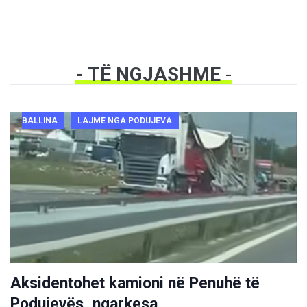
- TË NGJASHME
-
BALLINA
LAJME NGA PODUJEVA
Aksidentohet kamioni në Penuhë të
Podujevës, ngarkesa