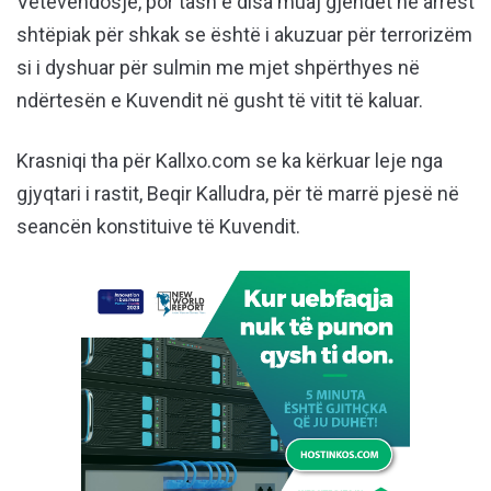
Vetëvendosje, por tash e disa muaj gjendet në arrest
shtëpiak për shkak se është i akuzuar për terrorizëm
si i dyshuar për sulmin me mjet shpërthyes në
ndërtesën e Kuvendit në gusht të vitit të kaluar.
Krasniqi tha për Kallxo.com se ka kërkuar leje nga
gjyqtari i rastit, Beqir Kalludra, për të marrë pjesë në
seancën konstituive të Kuvendit.