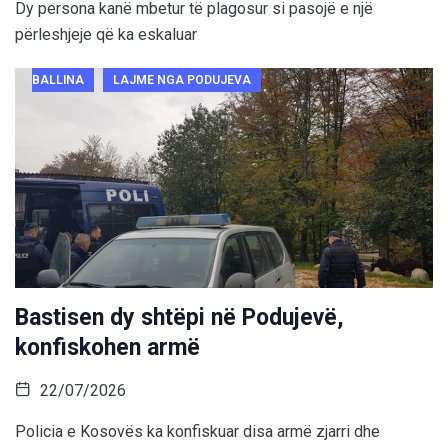
Dy persona kanë mbetur të plagosur si pasojë e një
përleshjeje që ka eskaluar
BALLINA
LAJME NGA PODUJEVA
Bastisen dy shtëpi në Podujevë,
konfiskohen armë
22/07/2026
Policia e Kosovës ka konfiskuar disa armë zjarri dhe