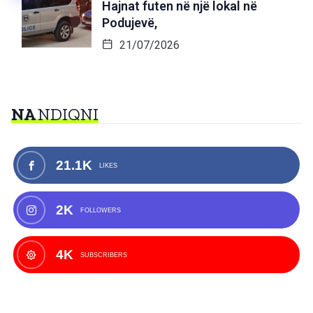
Hajnat futen në një lokal në
Podujevë,
21/07/2026
NA
NDIQNI
21.1K
LIKES
2K
FOLLOWERS
4K
SUBSCRIBERS