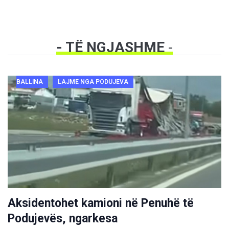
- TË NGJASHME
-
BALLINA
LAJME NGA PODUJEVA
Aksidentohet kamioni në Penuhë të
Podujevës, ngarkesa