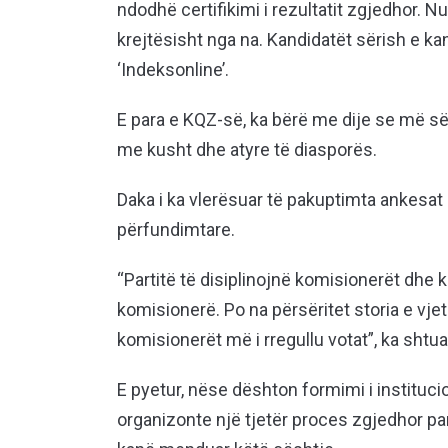
ndodhë certifikimi i rezultatit zgjedhor. 
krejtësisht nga na. Kandidatët sërish e ka
‘Indeksonline’.
E para e KQZ-së, ka bërë me dije se më së
me kusht dhe atyre të diasporës.
Daka i ka vlerësuar të pakuptimta ankesat 
përfundimtare.
“Partitë të disiplinojnë komisionerët dhe
komisionerë. Po na përsëritet storia e vje
komisionerët më i rregullu votat”, ka shtua
E pyetur, nëse dështon formimi i instituc
organizonte një tjetër proces zgjedhor pa