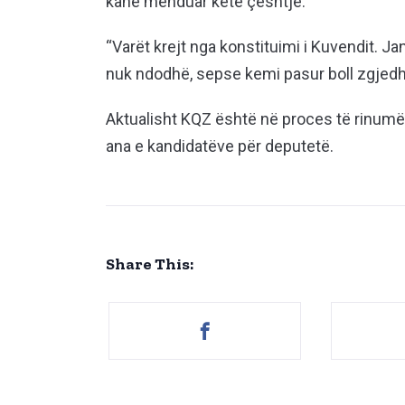
kanë menduar këtë çështje.
“Varët krejt nga konstituimi i Kuvendit. J
nuk ndodhë, sepse kemi pasur boll zgjedhj
Aktualisht KQZ është në proces të rinumër
ana e kandidatëve për deputetë.
Share This: