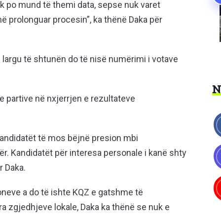
Nuk po mund të themi data, sepse nuk varet
në prolonguar procesin”, ka thënë Daka për
 largu të shtunën do të nisë numërimi i votave
e partive në nxjerrjen e rezultateve
 kandidatët të mos bëjnë presion mbi
tër. Kandidatët për interesa personale i kanë shty
r Daka.
ioneve a do të ishte KQZ e gatshme të
ra zgjedhjeve lokale, Daka ka thënë se nuk e