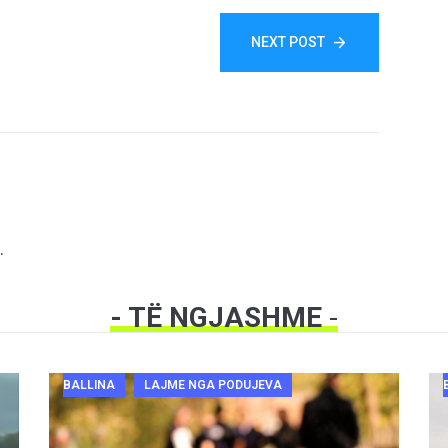
NEXT POST
.
- TË NGJASHME
-
BALLINA
LAJME NGA PODUJEVA