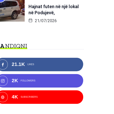
Hajnat futen në një lokal
në Podujevë,
21/07/2026
NA
NDIQNI
21.1K
LIKES
2K
FOLLOWERS
4K
SUBSCRIBERS