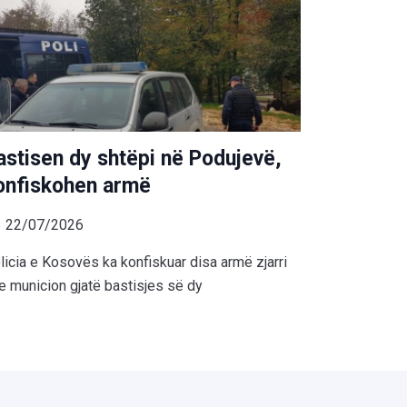
astisen dy shtëpi në Podujevë,
onfiskohen armë
22/07/2026
licia e Kosovës ka konfiskuar disa armë zjarri
e municion gjatë bastisjes së dy