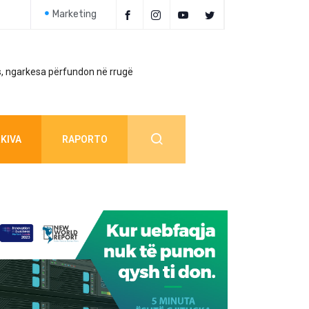
Marketing
, ngarkesa përfundon në rrugë
Policia jep detaj
KIVA
RAPORTO