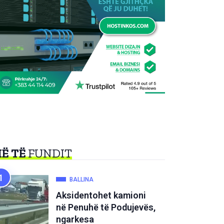
Ë TË
FUNDIT
BALLINA
Aksidentohet kamioni
në Penuhë të Podujevës,
ngarkesa