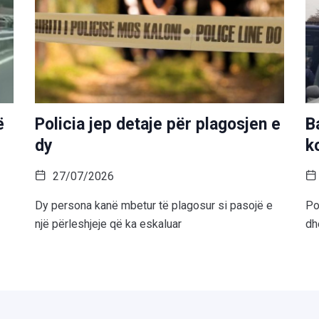
ë
Policia jep detaje për plagosjen e
B
dy
k
27/07/2026
Dy persona kanë mbetur të plagosur si pasojë e
Po
një përleshjeje që ka eskaluar
dh