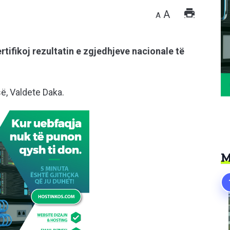
A
A
ertifikoj rezultatin e zgjedhjeve nacionale të
ë, Valdete Daka.
M