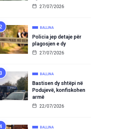
27/07/2026
BALLINA
Policia jep detaje për
plagosjen e dy
27/07/2026
BALLINA
Bastisen dy shtëpi në
Podujevë, konfiskohen
armë
22/07/2026
BALLINA