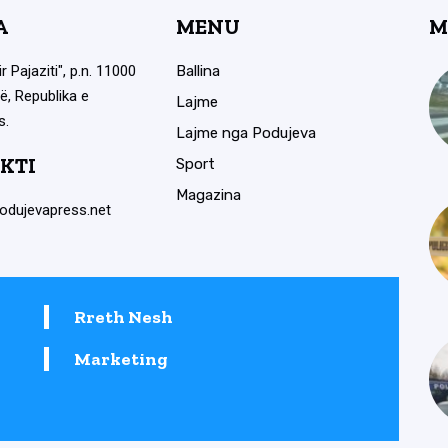
A
MENU
M
ir Pajaziti", p.n. 11000
Ballina
ë, Republika e
Lajme
s.
Lajme nga Podujeva
KTI
Sport
Magazina
odujevapress.net
Rreth Nesh
Marketing