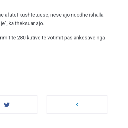
anë afatet kushtetuese, nëse ajo ndodhë ishalla
e”, ka theksuar ajo.
imit të 280 kutive të votimit pas ankesave nga