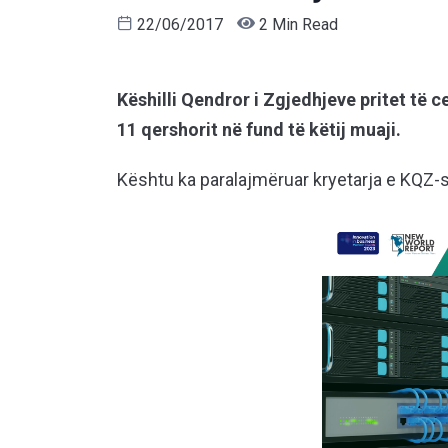
22/06/2017
2 Min Read
Këshilli Qendror i Zgjedhjeve pritet të c
11 qershorit në fund të këtij muaji.
Kështu ka paralajmëruar kryetarja e KQZ-s