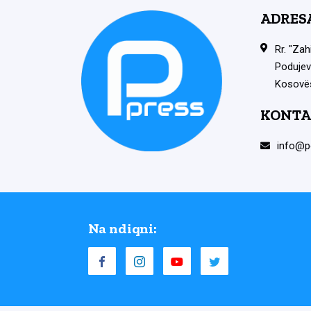
ADRES
Rr. "Zah
Podujev
Kosovë
KONTA
info@p
Na ndiqni: