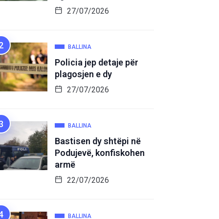
27/07/2026
BALLINA
Policia jep detaje për
plagosjen e dy
27/07/2026
BALLINA
Bastisen dy shtëpi në
Podujevë, konfiskohen
armë
22/07/2026
BALLINA