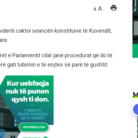
A
A
esidenti caktoi seancën konstituive të Kuvendit,
are.
rët e Parlamentit cilat janë procedurat që do të
ë gati tubimin e të enjtes së parë të gushtit.
M