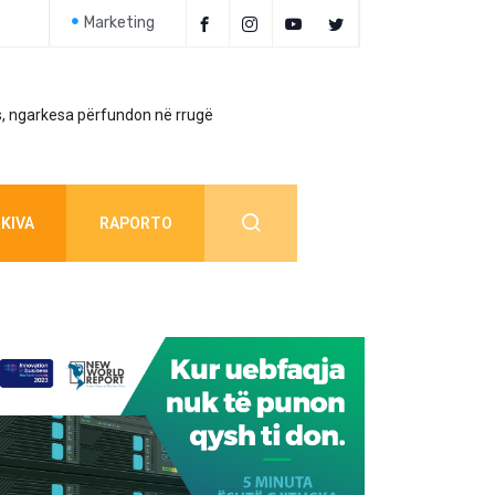
Marketing
, ngarkesa përfundon në rrugë
Policia jep detaj
KIVA
RAPORTO