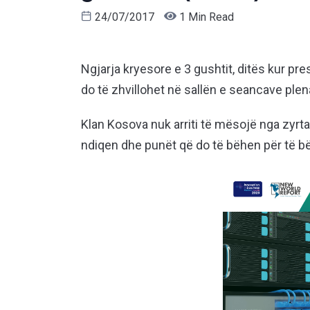
24/07/2017
1 Min Read
Ngjarja kryesore e 3 gushtit, ditës kur pr
do të zhvillohet në sallën e seancave plen
Klan Kosova nuk arriti të mësojë nga zyrta
ndiqen dhe punët që do të bëhen për të bër