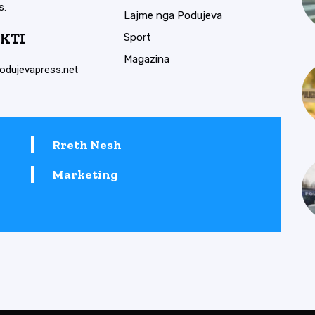
s.
Lajme nga Podujeva
KTI
Sport
Magazina
odujevapress.net
Rreth Nesh
Marketing