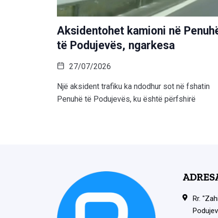
Aksidentohet kamioni në Penuh
të Podujevës, ngarkesa
27/07/2026
Një aksident trafiku ka ndodhur sot në fshatin
Penuhë të Podujevës, ku është përfshirë
ADRES
Rr. "Zah
Podujev