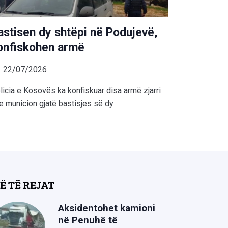
astisen dy shtëpi në Podujevë,
onfiskohen armë
22/07/2026
licia e Kosovës ka konfiskuar disa armë zjarri
e municion gjatë bastisjes së dy
Ë TË REJAT
Aksidentohet kamioni
në Penuhë të