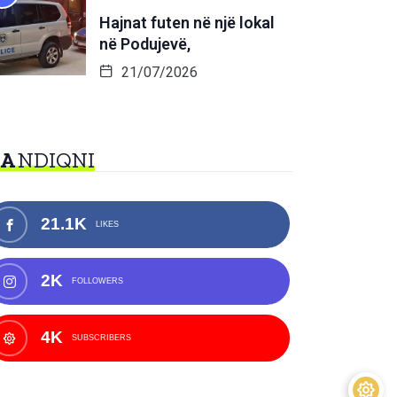
Hajnat futen në një lokal
në Podujevë,
21/07/2026
NA
NDIQNI
21.1K
LIKES
2K
FOLLOWERS
4K
SUBSCRIBERS