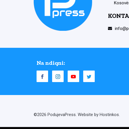
Kosovë
KONTA
info@p
Na ndiqni:
©2026 PodujevaPress. Website by Hostinkos.