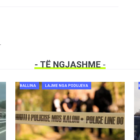
.
- TË NGJASHME
-
BALLINA
LAJME NGA PODUJEVA