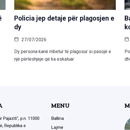
ë
Policia jep detaje për plagosjen e
B
dy
k
27/07/2026
Dy persona kanë mbetur të plagosur si pasojë e
Po
një përleshjeje që ka eskaluar
dh
A
MENU
M
ir Pajaziti", p.n. 11000
Ballina
ë, Republika e
Lajme