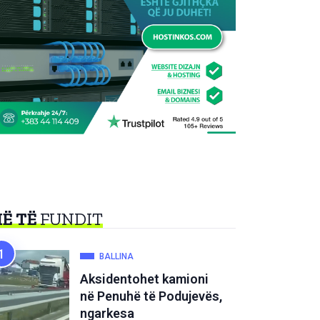
Ë TË
FUNDIT
BALLINA
Aksidentohet kamioni
në Penuhë të Podujevës,
ngarkesa