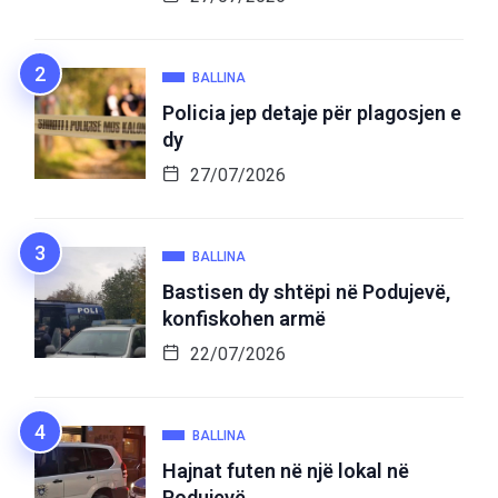
BALLINA
Policia jep detaje për plagosjen e
dy
27/07/2026
BALLINA
Bastisen dy shtëpi në Podujevë,
konfiskohen armë
22/07/2026
BALLINA
Hajnat futen në një lokal në
Podujevë,