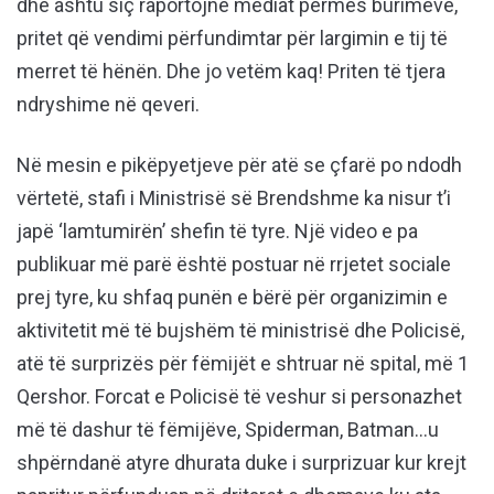
dhe ashtu siç raportojnë mediat përmes burimeve,
pritet që vendimi përfundimtar për largimin e tij të
merret të hënën. Dhe jo vetëm kaq! Priten të tjera
ndryshime në qeveri.
Në mesin e pikëpyetjeve për atë se çfarë po ndodh
vërtetë, stafi i Ministrisë së Brendshme ka nisur t’i
japë ‘lamtumirën’ shefin të tyre. Një video e pa
publikuar më parë është postuar në rrjetet sociale
prej tyre, ku shfaq punën e bërë për organizimin e
aktivitetit më të bujshëm të ministrisë dhe Policisë,
atë të surprizës për fëmijët e shtruar në spital, më 1
Qershor. Forcat e Policisë të veshur si personazhet
më të dashur të fëmijëve, Spiderman, Batman…u
shpërndanë atyre dhurata duke i surprizuar kur krejt