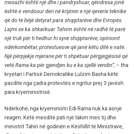
mesazhi është një dhe i pandryshuar, qëndresa jonë
është e vendosur deri në krijimin e një qeverie teknike
që do të bëjë detyrat para shqiptarëve dhe Evropës.
Lajmi se ka shkarkuar Tahirin është në radhë të parë
një truk për ti hedhur hi syve shqiptarëve, opinionit
ndërkombëtar, protestuesve që janë këtu ditë e natë.
Një përpjekje mjerane për ti shpëtuar përgjegjësisë që
vetë Rama ka për gjendjen ku e ka sjellë vendin”, –
tha
kryetari i Partisë Demokratike Lulzim Basha këtë
pasdite nga çadra protestës e ngritur prej 3 javësh
para kryeministrisë.
Ndërkohë, nga kryeministri Edi Rama nuk ka asnjë
reagim. Këtë mesditë pati një takim mes tij dhe
ministrit Tahiri në godinën e Këshillit të Ministrave,