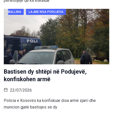
përleshjeje që ka eskaluar
BALLINA
LAJME NGA PODUJEVA
Bastisen dy shtëpi në Podujevë,
konfiskohen armë
22/07/2026
Policia e Kosovës ka konfiskuar disa armë zjarri dhe
municion gjatë bastisjes së dy