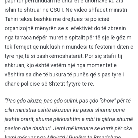
papritur përfunduan në dritaret e dhomave ku ata
ishin të shtruar në QSUT. Në video shfaqet ministri
Tahiri teksa bashkë me drejtues të policisë
organizojnë mënyrën se si efektivët do të zbresin
nga tarraca nëpër muret e spitalit për të sjellë gëzim
tek fëmijët që nuk kishin mundësi të festonin ditën e
tyre njëjtë si bashkëmoshatarët. Por siç stafi i tij
shkruan, kjo është vetëm një nga momentet e
vështira sa dhe të bukura të punës që sipas tyre i
dhanë policisë së Shtetit fytyrë të re.
“Pas çdo akuze, pas çdo sulmi, pas çdo “show” për të
cilin ministria është akuzuar ka pasur shumë punë
jashtë orarit, shume përkushtim e mbi të gjitha shumë
pasion dhe dashuri. Jemi më krenare se kurrë për cka
kemi mësuar nga Ministri i Punëve te Brendshme,