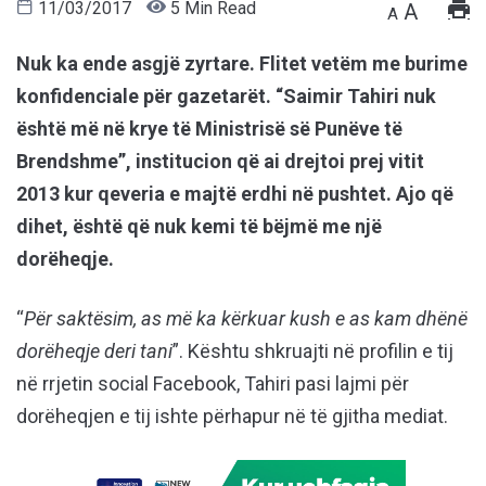
11/03/2017
5 Min Read
A
A
Nuk ka ende asgjë zyrtare. Flitet vetëm me burime
konfidenciale për gazetarët. “Saimir Tahiri nuk
është më në krye të Ministrisë së Punëve të
Brendshme”, institucion që ai drejtoi prej vitit
2013 kur qeveria e majtë erdhi në pushtet. Ajo që
dihet, është që nuk kemi të bëjmë me një
dorëheqje.
“
Për saktësim, as më ka kërkuar kush e as kam dhënë
dorëheqje deri tani
”. Kështu shkruajti në profilin e tij
në rrjetin social Facebook, Tahiri pasi lajmi për
dorëheqjen e tij ishte përhapur në të gjitha mediat.