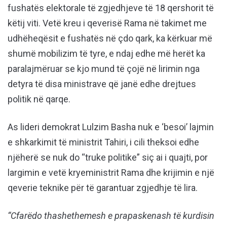
fushatës elektorale të zgjedhjeve të 18 qershorit të
këtij viti. Vetë kreu i qeverisë Rama në takimet me
udhëheqësit e fushatës në çdo qark, ka kërkuar më
shumë mobilizim të tyre, e ndaj edhe më herët ka
paralajmëruar se kjo mund të çojë në lirimin nga
detyra të disa ministrave që janë edhe drejtues
politik në qarqe.
As lideri demokrat Lulzim Basha nuk e ‘besoi’ lajmin
e shkarkimit të ministrit Tahiri, i cili theksoi edhe
njëherë se nuk do “truke politike” siç ai i quajti, por
largimin e vetë kryeministrit Rama dhe krijimin e një
qeverie teknike për të garantuar zgjedhje të lira.
“Cfarëdo thashethemesh e prapaskenash të kurdisin