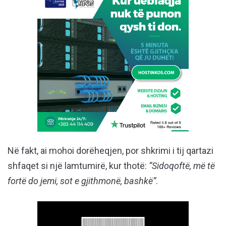
Në fakt, ai mohoi dorëheqjen, por shkrimi i tij qartazi
shfaqet si një lamtumirë, kur thotë:
“Sidoqoftë, më të
fortë do jemi, sot e gjithmonë, bashk
ë”
.