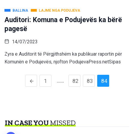
BALLINA
LAJME NGA PODUJEVA
Auditori: Komuna e Podujevës ka bërë
pagesë
14/07/2023
Zyra e Auditorit të Përgjithshëm ka publikuar raportin për
Komunën e Podujevës, njofton PodujevaPress.netSipas
……
1
82
83
84
IN CASE YOU
MISSED