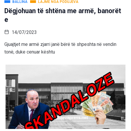
BALLINA
LAJME NGA PODUJEVA
Dëgjohuan të shtëna me armë, banorët
e
14/07/2023
Gjuajtjet me armë zjarri janë bërë të shpeshta në vendin
tonë, duke cenuar kështu