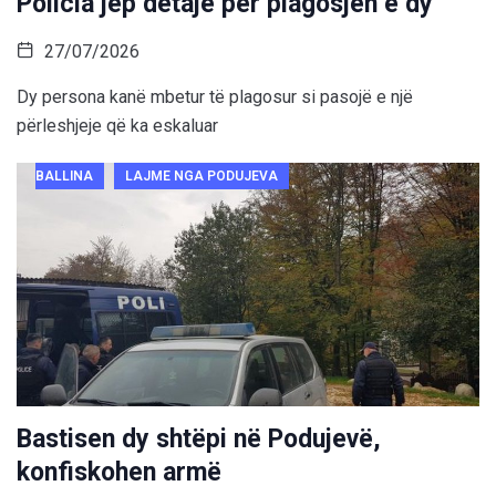
Policia jep detaje për plagosjen e dy
27/07/2026
Dy persona kanë mbetur të plagosur si pasojë e një
përleshjeje që ka eskaluar
BALLINA
LAJME NGA PODUJEVA
Bastisen dy shtëpi në Podujevë,
konfiskohen armë