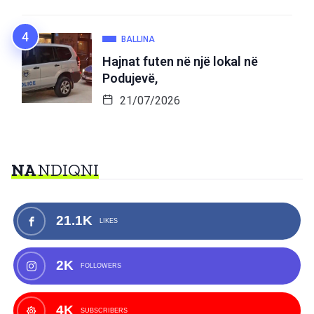
BALLINA
Hajnat futen në një lokal në
Podujevë,
21/07/2026
NA
NDIQNI
21.1K
LIKES
2K
FOLLOWERS
4K
SUBSCRIBERS