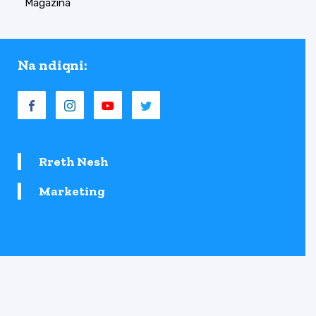
Magazina
Na ndiqni:
Rreth Nesh
Marketing