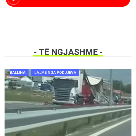
- TË NGJASHME
-
BALLINA
LAJME NGA PODUJEVA