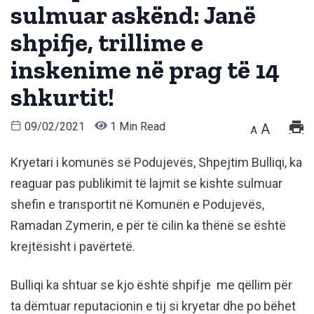
sulmuar askënd: Janë
shpifje, trillime e
inskenime në prag të 14
shkurtit!
09/02/2021
1 Min Read
A
A
Kryetari i komunës së Podujevës, Shpejtim Bulliqi, ka
reaguar pas publikimit të lajmit se kishte sulmuar
shefin e transportit në Komunën e Podujevës,
Ramadan Zymerin, e për të cilin ka thënë se është
krejtësisht i pavërtetë.
Bulliqi ka shtuar se kjo është shpifje me qëllim për
ta dëmtuar reputacionin e tij si kryetar dhe po bëhet