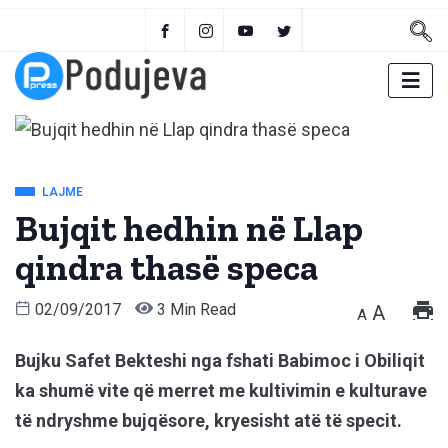
LAJME
Bujqit hedhin në Llap
qindra thasë speca
02/09/2017
3 Min Read
A
A
Bujku Safet Bekteshi nga fshati Babimoc i Obiliqit
ka shumë vite që merret me kultivimin e kulturave
të ndryshme bujqësore, kryesisht atë të specit.