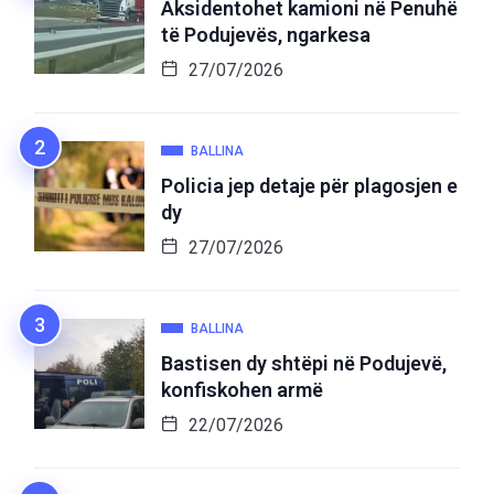
Aksidentohet kamioni në Penuhë
të Podujevës, ngarkesa
27/07/2026
BALLINA
Policia jep detaje për plagosjen e
dy
27/07/2026
BALLINA
Bastisen dy shtëpi në Podujevë,
konfiskohen armë
22/07/2026