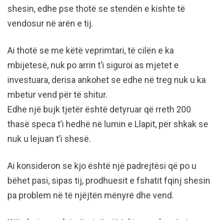
shesin, edhe pse thotë se stendën e kishte të
vendosur në arën e tij.
Ai thotë se me këtë veprimtari, të cilën e ka
mbijetesë, nuk po arrin t’i siguroi as mjetet e
investuara, derisa ankohet se edhe në treg nuk u ka
mbetur vend për të shitur.
Edhe një bujk tjetër është detyruar që rreth 200
thasë speca t’i hedhë në lumin e Llapit, për shkak se
nuk u lejuan t’i shesë.
Ai konsideron se kjo është një padrejtësi që po u
bëhet pasi, sipas tij, prodhuesit e fshatit fqinj shesin
pa problem në të njëjtën mënyrë dhe vend.