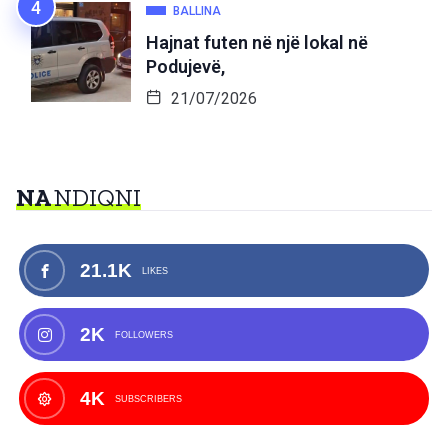
BALLINA
Hajnat futen në një lokal në
Podujevë,
21/07/2026
NA
NDIQNI
21.1K
LIKES
2K
FOLLOWERS
4K
SUBSCRIBERS