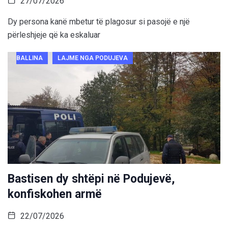
27/07/2026
Dy persona kanë mbetur të plagosur si pasojë e një
përleshjeje që ka eskaluar
BALLINA
LAJME NGA PODUJEVA
Bastisen dy shtëpi në Podujevë,
konfiskohen armë
22/07/2026