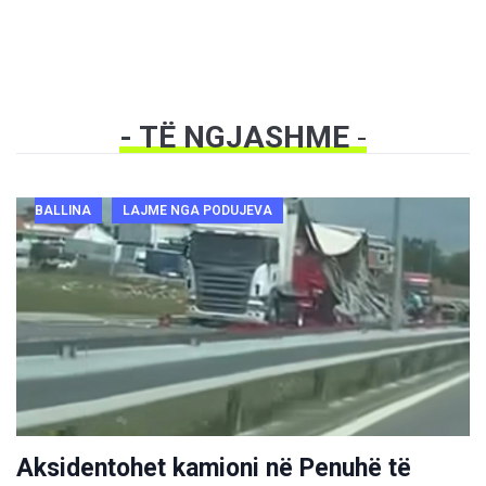
- TË NGJASHME
-
BALLINA
LAJME NGA PODUJEVA
Aksidentohet kamioni në Penuhë të