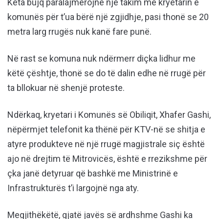
Këta bujq paralajmërojnë një takim me kryetarin e
komunës për t’ua bërë një zgjidhje, pasi thonë se 20
metra larg rrugës nuk kanë fare punë.
Në rast se komuna nuk ndërmerr diçka lidhur me
këtë çështje, thonë se do të dalin edhe në rrugë për
ta bllokuar në shenjë proteste.
Ndërkaq, kryetari i Komunës së Obiliqit, Xhafer Gashi,
nëpërmjet telefonit ka thënë për KTV-në se shitja e
atyre produkteve në një rrugë magjistrale siç është
ajo në drejtim të Mitrovicës, është e rrezikshme për
çka janë detyruar që bashkë me Ministrinë e
Infrastrukturës t’i largojnë nga aty.
Megjithëkëtë, gjatë javës së ardhshme Gashi ka