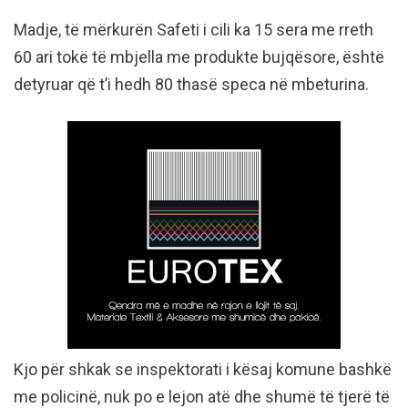
Madje, të mërkurën Safeti i cili ka 15 sera me rreth
60 ari tokë të mbjella me produkte bujqësore, është
detyruar që t’i hedh 80 thasë speca në mbeturina.
Kjo për shkak se inspektorati i kësaj komune bashkë
me policinë, nuk po e lejon atë dhe shumë të tjerë të