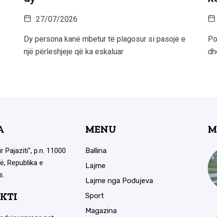
27/07/2026
Dy persona kanë mbetur të plagosur si pasojë e
Po
një përleshjeje që ka eskaluar
dh
A
MENU
M
ir Pajaziti", p.n. 11000
Ballina
ë, Republika e
Lajme
s.
Lajme nga Podujeva
KTI
Sport
Magazina