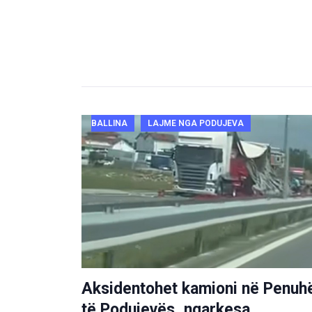
BALLINA
LAJME NGA PODUJEVA
Aksidentohet kamioni në Penuh
të Podujevës, ngarkesa