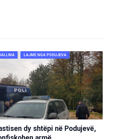
BALLINA
LAJME NGA PODUJEVA
astisen dy shtëpi në Podujevë,
onfiskohen armë