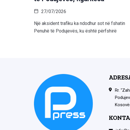
27/07/2026
Një aksident trafiku ka ndodhur sot në fshatin
Penuhë të Podujevës, ku është përfshirë
ADRES
Rr. "Zah
Podujev
Kosovë
KONTA