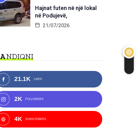
Hajnat futen në një lokal
në Podujevë,
21/07/2026
NA
NDIQNI
21.1K
LIKES
2K
FOLLOWERS
4K
SUBSCRIBERS