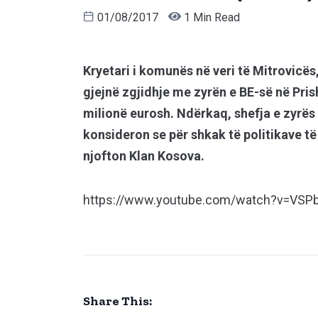
01/08/2017
1 Min Read
Kryetari i komunës në veri të Mitrovicë
gjejnë zgjidhje me zyrën e BE-së në Pris
milionë eurosh. Ndërkaq, shefja e zyrës
konsideron se për shkak të politikave t
njofton Klan Kosova.
https://www.youtube.com/watch?v=VSP
Share This: