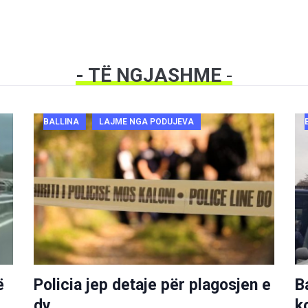
- TË NGJASHME
-
BALLINA
LAJME NGA PODUJEVA
ë
Policia jep detaje për plagosjen e
B
dy
k