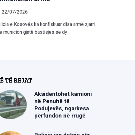
22/07/2026
licia e Kosovës ka konfiskuar disa armë zjarri
e municion gjatë bastisjes së dy
Ë TË REJAT
Aksidentohet kamioni
në Penuhë të
Podujevës, ngarkesa
përfundon në rrugë
Policia jep detaje për