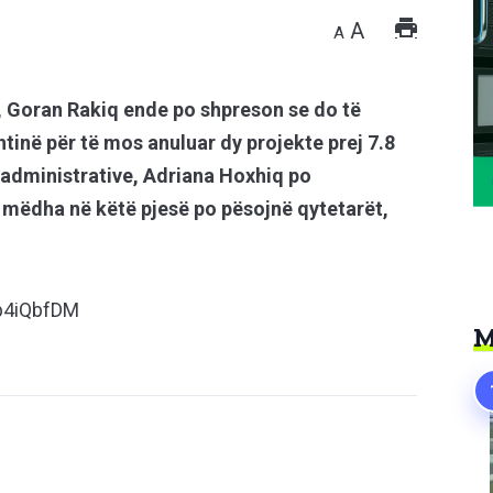
A
A
s, Goran Rakiq ende po shpreson se do të
htinë për të mos anuluar dy projekte prej 7.8
 administrative, Adriana Hoxhiq po
ë mëdha në këtë pjesë po pësojnë qytetarët,
b4iQbfDM
M