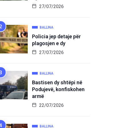
27/07/2026
BALLINA
Policia jep detaje për
plagosjen e dy
27/07/2026
BALLINA
Bastisen dy shtëpi në
Podujevë, konfiskohen
armë
22/07/2026
BALLINA