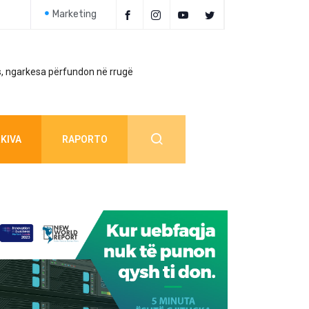
Marketing
, ngarkesa përfundon në rrugë
Policia jep detaj
KIVA
RAPORTO