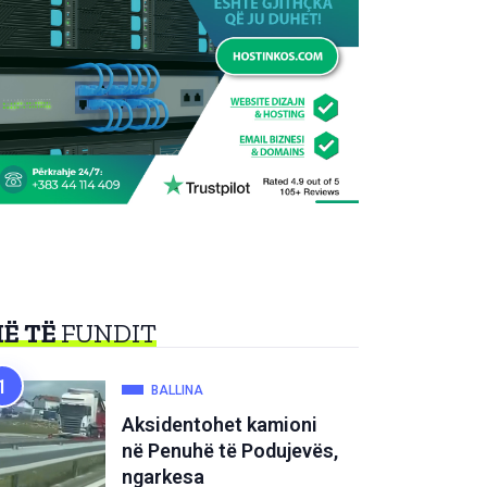
Ë TË
FUNDIT
BALLINA
Aksidentohet kamioni
në Penuhë të Podujevës,
ngarkesa