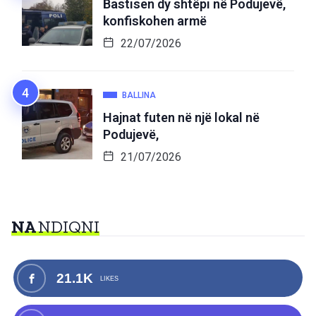
Bastisen dy shtëpi në Podujevë,
konfiskohen armë
22/07/2026
BALLINA
Hajnat futen në një lokal në
Podujevë,
21/07/2026
NA
NDIQNI
21.1K
LIKES