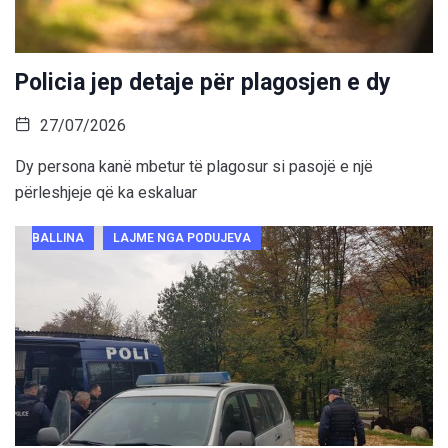
Policia jep detaje për plagosjen e dy
27/07/2026
Dy persona kanë mbetur të plagosur si pasojë e një
përleshjeje që ka eskaluar
BALLINA
LAJME NGA PODUJEVA