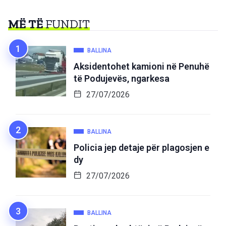
MË TË
FUNDIT
BALLINA
Aksidentohet kamioni në Penuhë
të Podujevës, ngarkesa
27/07/2026
BALLINA
Policia jep detaje për plagosjen e
dy
27/07/2026
BALLINA