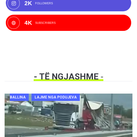
2K
FOLLOWERS
4K
SUBSCRIBERS
- TË NGJASHME
-
BALLINA
LAJME NGA PODUJEVA