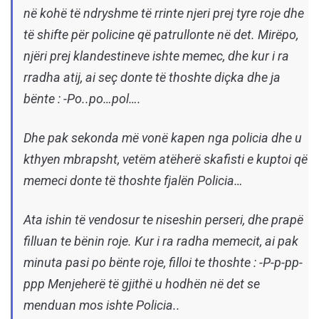
në kohë të ndryshme të rrinte njeri prej tyre roje dhe
të shifte për policine që patrullonte në det. Mirëpo,
njëri prej klandestineve ishte memec, dhe kur i ra
rradha atij, ai seç donte të thoshte diçka dhe ja
bënte : -Po..po…pol….
Dhe pak sekonda më vonë kapen nga policia dhe u
kthyen mbrapsht, vetëm atëherë skafisti e kuptoi që
memeci donte të thoshte fjalën Policia…
Ata ishin të vendosur te niseshin perseri, dhe prapë
filluan te bënin roje. Kur i ra radha memecit, ai pak
minuta pasi po bënte roje, filloi te thoshte : -P-p-pp-
ppp Menjeherë të gjithë u hodhën në det se
menduan mos ishte Policia..