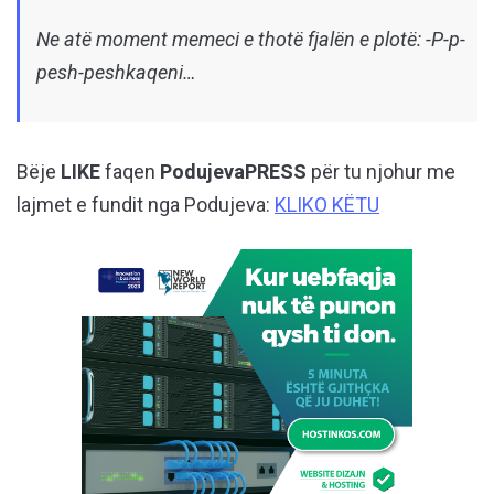
Ne atë moment memeci e thotë fjalën e plotë: -P-p-
pesh-peshkaqeni…
Bëje
LIKE
faqen
PodujevaPRESS
për tu njohur me
lajmet e fundit nga Podujeva:
KLIKO KËTU