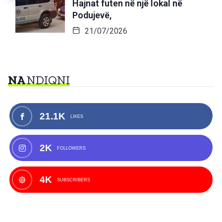
Hajnat futen në një lokal në
Podujevë,
21/07/2026
NA
NDIQNI
21.1K
LIKES
2K
FOLLOWERS
4K
SUBSCRIBERS