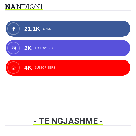
NA
NDIQNI
21.1K
LIKES
2K
FOLLOWERS
4K
SUBSCRIBERS
- TË NGJASHME
-