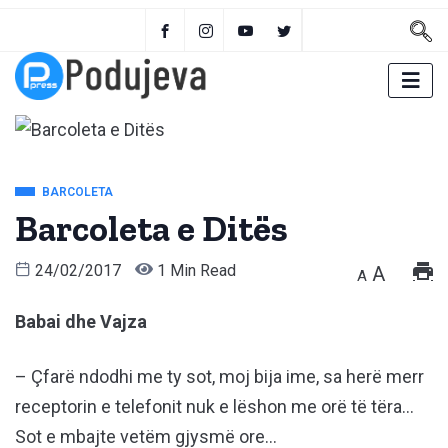
BARCOLETA
Barcoleta e Ditës
24/02/2017
1 Min Read
A
A
Babai dhe Vajza
– Çfarë ndodhi me ty sot, moj bija ime, sa herë merr
receptorin e telefonit nuk e lëshon me orë të tëra…
Sot e mbajte vetëm gjysmë ore…