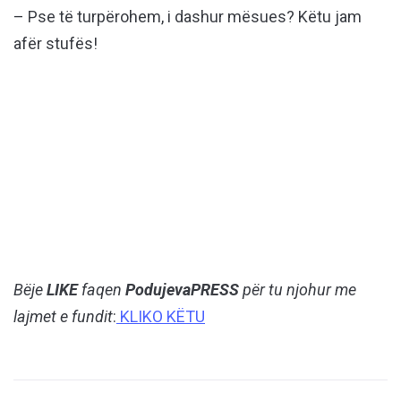
– Pse të turpërohem, i dashur mësues? Këtu jam
afër stufës!
Bëje
LIKE
faqen
PodujevaPRESS
për tu njohur me
lajmet e fundit
:
KLIKO KËTU