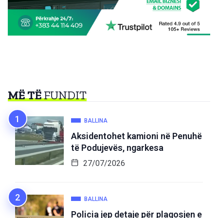
MË TË
FUNDIT
BALLINA
Aksidentohet kamioni në Penuhë
të Podujevës, ngarkesa
27/07/2026
BALLINA
Policia jep detaje për plagosjen e