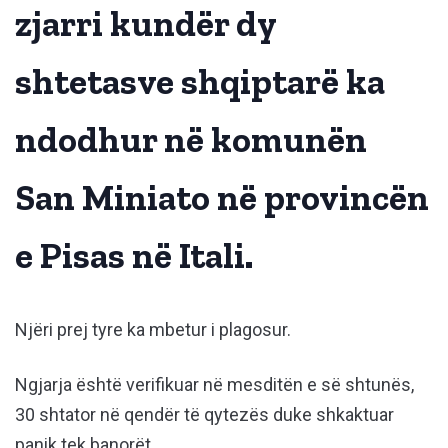
zjarri kundër dy
shtetasve shqiptarë ka
ndodhur në komunën
San Miniato në provincën
e Pisas në Itali.
Njëri prej tyre ka mbetur i plagosur.
Ngjarja është verifikuar në mesditën e së shtunës,
30 shtator në qendër të qytezës duke shkaktuar
panik tek banorët.