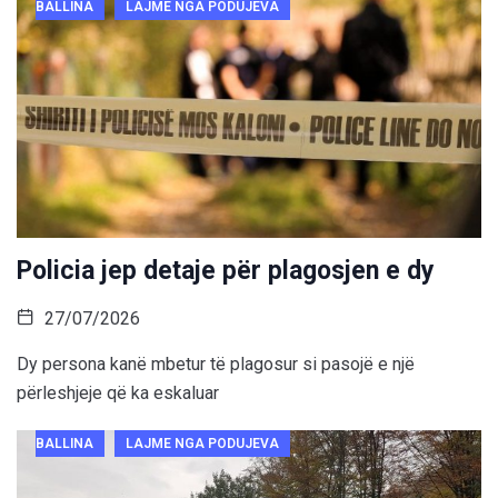
BALLINA
LAJME NGA PODUJEVA
Policia jep detaje për plagosjen e dy
27/07/2026
Dy persona kanë mbetur të plagosur si pasojë e një
përleshjeje që ka eskaluar
BALLINA
LAJME NGA PODUJEVA