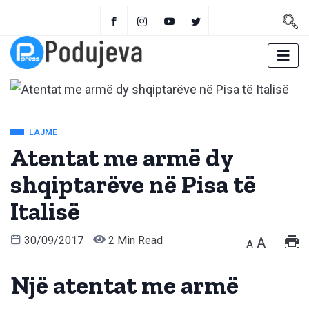
LAJME
Atentat me armë dy
shqiptarëve në Pisa të
Italisë
30/09/2017
2 Min Read
A
A
Një atentat me armë