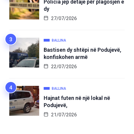
Policia jep detaje për plagosjen e
dy
27/07/2026
BALLINA
Bastisen dy shtëpi në Podujevë,
konfiskohen armë
22/07/2026
BALLINA
Hajnat futen në një lokal në
Podujevë,
21/07/2026