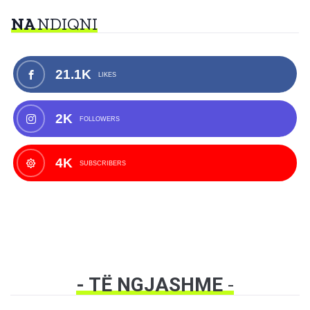
NA
NDIQNI
21.1K
LIKES
2K
FOLLOWERS
4K
SUBSCRIBERS
- TË NGJASHME
-