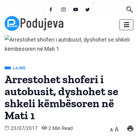
LAJME
Arrestohet shoferi i
autobusit, dyshohet se
shkeli këmbësoren në
Mati 1
23/07/2017
2 Min Read
A
A