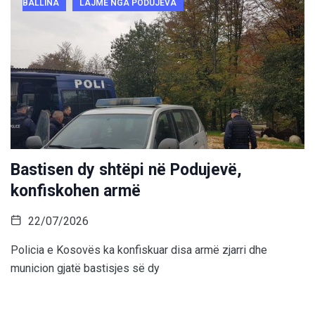
BALLINA
LAJME NGA PODUJEVA
Bastisen dy shtëpi në Podujevë,
konfiskohen armë
22/07/2026
Policia e Kosovës ka konfiskuar disa armë zjarri dhe
municion gjatë bastisjes së dy