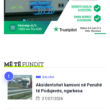
MË TË
FUNDIT
BALLINA
Aksidentohet kamioni në Penuhë
të Podujevës, ngarkesa
27/07/2026