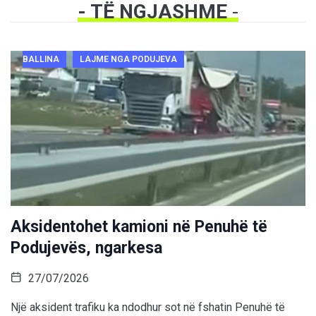
- TË NGJASHME
-
BALLINA
LAJME NGA PODUJEVA
Aksidentohet kamioni në Penuhë të
Podujevës, ngarkesa
27/07/2026
Një aksident trafiku ka ndodhur sot në fshatin Penuhë të