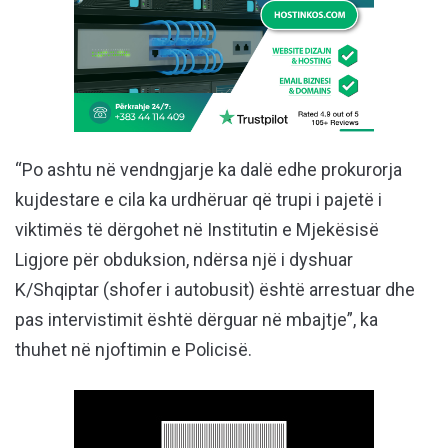
“Po ashtu në vendngjarje ka dalë edhe prokurorja
kujdestare e cila ka urdhëruar që trupi i pajetë i
viktimës të dërgohet në Institutin e Mjekësisë
Ligjore për obduksion, ndërsa një i dyshuar
K/Shqiptar (shofer i autobusit) është arrestuar dhe
pas intervistimit është dërguar në mbajtje”, ka
thuhet në njoftimin e Policisë.