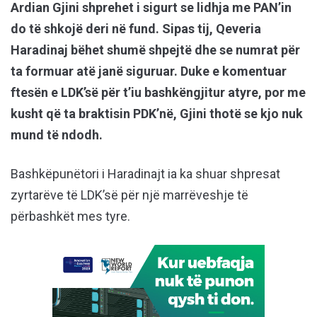
Ardian Gjini shprehet i sigurt se lidhja me PAN’in
do të shkojë deri në fund. Sipas tij, Qeveria
Haradinaj bëhet shumë shpejtë dhe se numrat për
ta formuar atë janë siguruar. Duke e komentuar
ftesën e LDK’së për t’iu bashkëngjitur atyre, por me
kusht që ta braktisin PDK’në, Gjini thotë se kjo nuk
mund të ndodh.
Bashkëpunëtori i Haradinajt ia ka shuar shpresat
zyrtarëve të LDK’së për një marrëveshje të
përbashkët mes tyre.