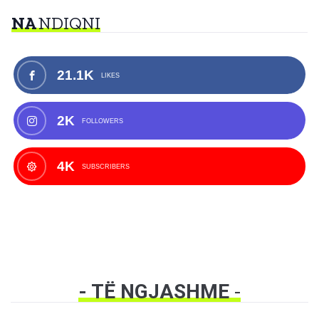
NA
NDIQNI
21.1K
LIKES
2K
FOLLOWERS
4K
SUBSCRIBERS
- TË NGJASHME
-