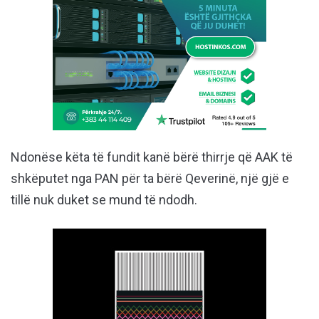
Ndonëse këta të fundit kanë bërë thirrje që AAK të
shkëputet nga PAN për ta bërë Qeverinë, një gjë e
tillë nuk duket se mund të ndodh.