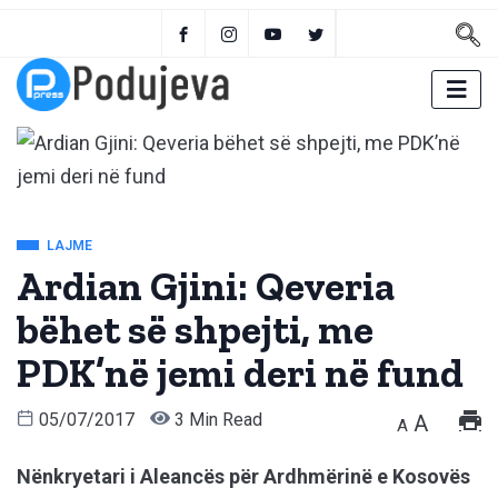
LAJME
Ardian Gjini: Qeveria
bëhet së shpejti, me
PDK’në jemi deri në fund
05/07/2017
3 Min Read
A
A
Nënkryetari i Aleancës për Ardhmërinë e Kosovës