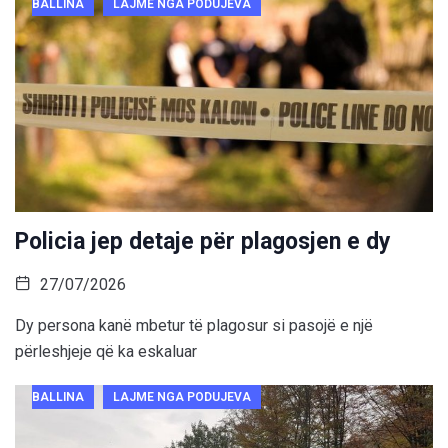
BALLINA
LAJME NGA PODUJEVA
Policia jep detaje për plagosjen e dy
27/07/2026
Dy persona kanë mbetur të plagosur si pasojë e një
përleshjeje që ka eskaluar
BALLINA
LAJME NGA PODUJEVA