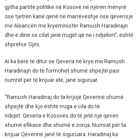
gjitha partitë politike në Kosovë në njërën mënyrë
ose tjetrën kanë qenë në marrëveshje ose qeverisje
me Aleancën me kryeministër Ramush Haradinajn
dhe e dinë se cilat janë rrugët që ne i ndjekim”, është
shprehur Gjini.
Ai ka bërë të ditur se Qeveria në krye me Ramush
Haradinajn do të formohet shumë shpejtë pasi
numrat për të krijuar atë, janë siguruar.
“Ramush Haradinaj do ta krijojë Qeverinë shumë
shpejtë dhe kjo është rruga e cila do të
ndiqet. Qeveria e Kosovës do të jetë një qeveri
shumë efikase dhe shumë e zonja. Numrat për ta
krijuar Qeverinë janë të siguruara. Haradinaj ka