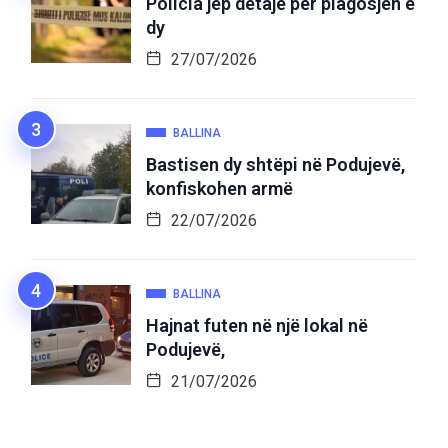
Policia jep detaje për plagosjen e
dy
27/07/2026
BALLINA
Bastisen dy shtëpi në Podujevë,
konfiskohen armë
22/07/2026
BALLINA
Hajnat futen në një lokal në
Podujevë,
21/07/2026