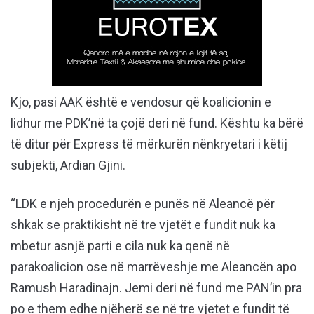
Kjo, pasi AAK është e vendosur që koalicionin e
lidhur me PDK’në ta çojë deri në fund. Kështu ka bërë
të ditur për Express të mërkurën nënkryetari i këtij
subjekti, Ardian Gjini.
“LDK e njeh procedurën e punës në Aleancë për
shkak se praktikisht në tre vjetët e fundit nuk ka
mbetur asnjë parti e cila nuk ka qenë në
parakoalicion ose në marrëveshje me Aleancën apo
Ramush Haradinajn. Jemi deri në fund me PAN’in pra
po e them edhe njëherë se në tre vjetet e fundit të