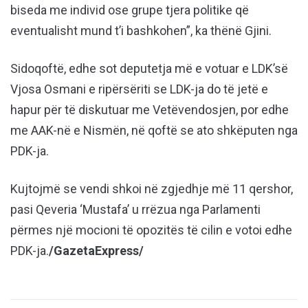
biseda me individ ose grupe tjera politike që
eventualisht mund t’i bashkohen”, ka thënë Gjini.
Sidoqoftë, edhe sot deputetja më e votuar e LDK’së
Vjosa Osmani e ripërsëriti se LDK-ja do të jetë e
hapur për të diskutuar me Vetëvendosjen, por edhe
me AAK-në e Nismën, në qoftë se ato shkëputen nga
PDK-ja.
Kujtojmë se vendi shkoi në zgjedhje më 11 qershor,
pasi Qeveria ‘Mustafa’ u rrëzua nga Parlamenti
përmes një mocioni të opozitës të cilin e votoi edhe
PDK-ja.
/GazetaExpress/