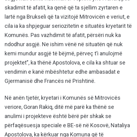
skadimit të afatit, ka qenë që ta sjellim zyrtaren e
lartë nga Brukseli që ta vizitojë Mitrovicën e veriut, e
cila ia ka shpjeguar seriozitetin e situatës kryetarit të
Komunës. Pas vazhdimit të afatit, përsëri nuk ka
ndodhur asgjë. Ne ishim vënë në situatën që nuk
kemi mundur asgjë të bëjmë, përveç t’i anulojmë
projektet”, ka thënë Apostolova, e cila ka shtuar se
vendimin e kanë mbështetur edhe ambasadat e
Gjermanisë dhe Francës në Prishtinë.
Në anën tjetër, kryetari i Komunës së Mitrovicës
veriore, Goran Rakiq, ditë më parë ka thënë se
anulimi i projekteve është bërë për shkak se
përfaqësuesja speciale e BE-së në Kosovë, Nataliya
Apostolova, ka kërkuar nga Komuna që të