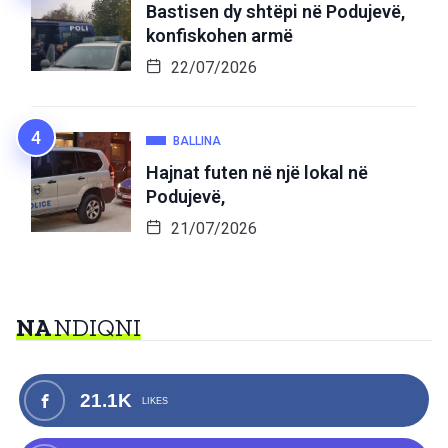
Bastisen dy shtëpi në Podujevë,
konfiskohen armë
22/07/2026
BALLINA
Hajnat futen në një lokal në
Podujevë,
21/07/2026
NA
NDIQNI
21.1K
LIKES