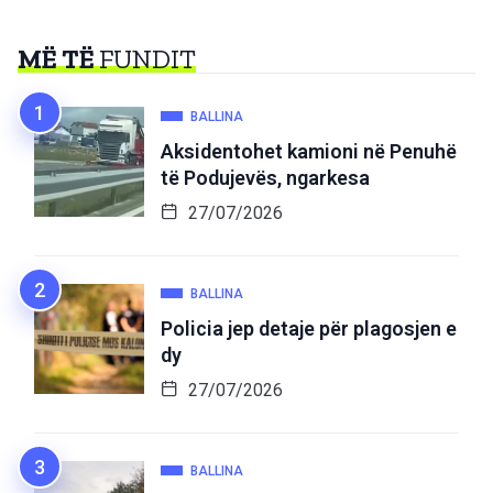
MË TË
FUNDIT
BALLINA
Aksidentohet kamioni në Penuhë
të Podujevës, ngarkesa
27/07/2026
BALLINA
Policia jep detaje për plagosjen e
dy
27/07/2026
BALLINA