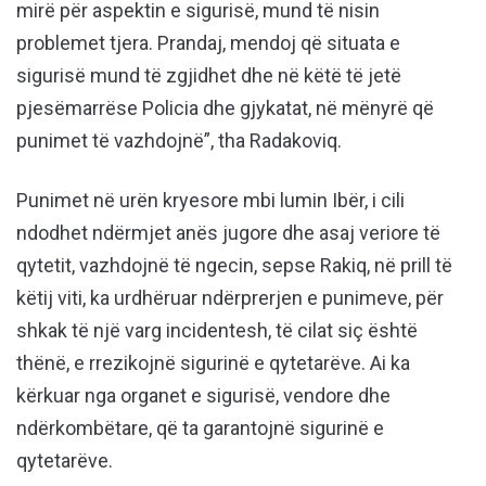
mirë për aspektin e sigurisë, mund të nisin
problemet tjera. Prandaj, mendoj që situata e
sigurisë mund të zgjidhet dhe në këtë të jetë
pjesëmarrëse Policia dhe gjykatat, në mënyrë që
punimet të vazhdojnë”, tha Radakoviq.
Punimet në urën kryesore mbi lumin Ibër, i cili
ndodhet ndërmjet anës jugore dhe asaj veriore të
qytetit, vazhdojnë të ngecin, sepse Rakiq, në prill të
këtij viti, ka urdhëruar ndërprerjen e punimeve, për
shkak të një varg incidentesh, të cilat siç është
thënë, e rrezikojnë sigurinë e qytetarëve. Ai ka
kërkuar nga organet e sigurisë, vendore dhe
ndërkombëtare, që ta garantojnë sigurinë e
qytetarëve.