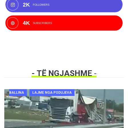
2K
FOLLOWERS
4K
SUBSCRIBERS
- TË NGJASHME
-
BALLINA
LAJME NGA PODUJEVA