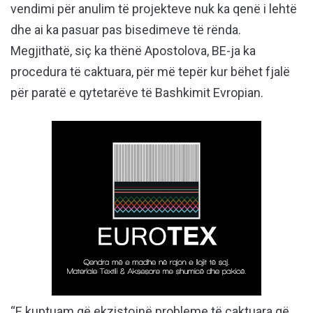
vendimi për anulim të projekteve nuk ka qenë i lehtë
dhe ai ka pasuar pas bisedimeve të rënda.
Megjithatë, siç ka thënë Apostolova, BE-ja ka
procedura të caktuara, për më tepër kur bëhet fjalë
për paratë e qytetarëve të Bashkimit Evropian.
“E kuptuam që ekzistojnë probleme të caktuara që