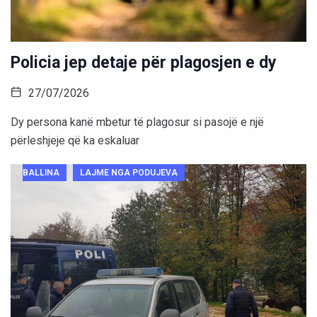
Policia jep detaje për plagosjen e dy
27/07/2026
Dy persona kanë mbetur të plagosur si pasojë e një
përleshjeje që ka eskaluar
BALLINA
LAJME NGA PODUJEVA