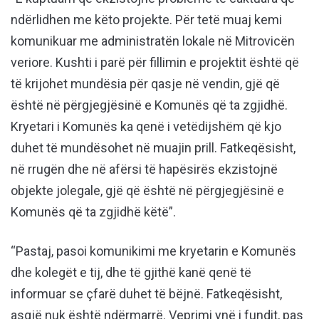
ndërlidhen me këto projekte. Për tetë muaj kemi
komunikuar me administratën lokale në Mitrovicën
veriore. Kushti i parë për fillimin e projektit është që
të krijohet mundësia për qasje në vendin, gjë që
është në përgjegjësinë e Komunës që ta zgjidhë.
Kryetari i Komunës ka qenë i vetëdijshëm që kjo
duhet të mundësohet në muajin prill. Fatkeqësisht,
në rrugën dhe në afërsi të hapësirës ekzistojnë
objekte jolegale, gjë që është në përgjegjësinë e
Komunës që ta zgjidhë këtë”.
“Pastaj, pasoi komunikimi me kryetarin e Komunës
dhe kolegët e tij, dhe të gjithë kanë qenë të
informuar se çfarë duhet të bëjnë. Fatkeqësisht,
asgjë nuk është ndërmarrë. Veprimi ynë i fundit, pas