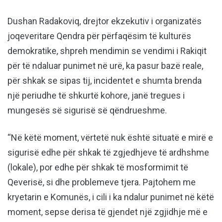
Dushan Radakoviq, drejtor ekzekutiv i organizatës
joqeveritare Qendra për përfaqësim të kulturës
demokratike, shpreh mendimin se vendimi i Rakiqit
për të ndaluar punimet në urë, ka pasur bazë reale,
për shkak se sipas tij, incidentet e shumta brenda
një periudhe të shkurtë kohore, janë tregues i
mungesës së sigurisë së qëndrueshme.
“Në këtë moment, vërtetë nuk është situatë e mirë e
sigurisë edhe për shkak të zgjedhjeve të ardhshme
(lokale), por edhe për shkak të mosformimit të
Qeverisë, si dhe problemeve tjera. Pajtohem me
kryetarin e Komunës, i cili i ka ndalur punimet në këtë
moment, sepse derisa të gjendet një zgjidhje më e