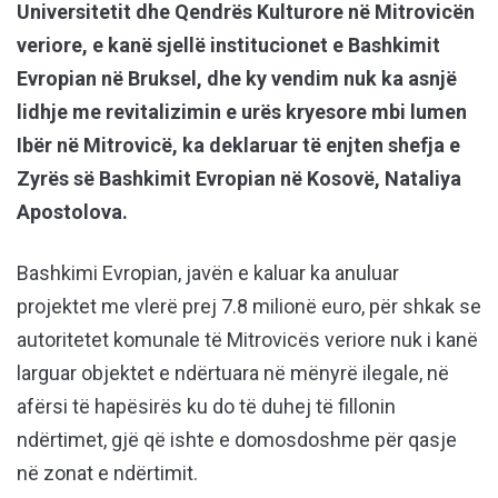
Universitetit dhe Qendrës Kulturore në Mitrovicën
veriore, e kanë sjellë institucionet e Bashkimit
Evropian në Bruksel, dhe ky vendim nuk ka asnjë
lidhje me revitalizimin e urës kryesore mbi lumen
Ibër në Mitrovicë, ka deklaruar të enjten shefja e
Zyrës së Bashkimit Evropian në Kosovë, Nataliya
Apostolova.
Bashkimi Evropian, javën e kaluar ka anuluar
projektet me vlerë prej 7.8 milionë euro, për shkak se
autoritetet komunale të Mitrovicës veriore nuk i kanë
larguar objektet e ndërtuara në mënyrë ilegale, në
afërsi të hapësirës ku do të duhej të fillonin
ndërtimet, gjë që ishte e domosdoshme për qasje
në zonat e ndërtimit.