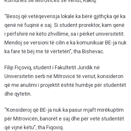
Komunës së Mitrovicës së veriut, Rakiq.
“Besoj që vetëqeverisja lokale ka bërë gjithçka që ka
qenë në fuqinë e saj. Si student prorektor, kam qenë
i përfshirë në këto zhvillime, sa i përket universitetit.
Mendoj se versioni të cilin e ka komunikuar BE-ja nuk
ka fare të bëj me të vërtetën”, tha Bishevac.
Filip Fiçoviq, student i Fakultetit Juridik në
Universitetin serb në Mitrovicë të veriut, konsideron
që me anulimi i projektit është humbje për studentët
dhe qytetin.
“Konsideroj që BE-ja nuk ka pasur mjaft mirëkuptim
për Mitrovicën, banorët e saj dhe për vetë studentët
që vijnë këtu”, tha Fiqoviq.