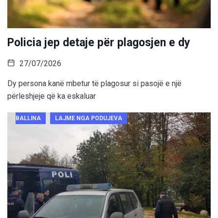
Policia jep detaje për plagosjen e dy
27/07/2026
Dy persona kanë mbetur të plagosur si pasojë e një
përleshjeje që ka eskaluar
BALLINA
LAJME NGA PODUJEVA