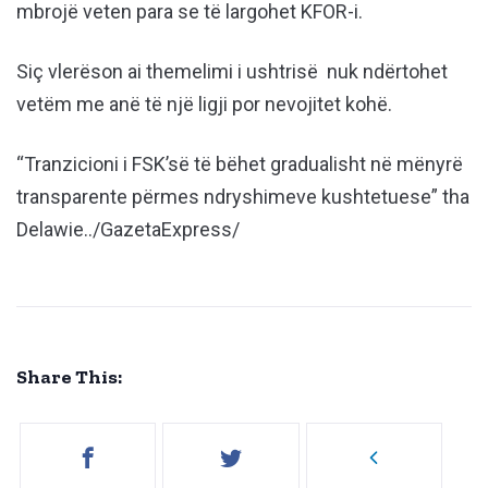
mbrojë veten para se të largohet KFOR-i.
Siç vlerëson ai themelimi i ushtrisë nuk ndërtohet
vetëm me anë të një ligji por nevojitet kohë.
“Tranzicioni i FSK’së të bëhet gradualisht në mënyrë
transparente përmes ndryshimeve kushtetuese” tha
Delawie../GazetaExpress/
Share This: