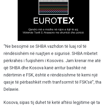
“Ne besojmë se SHBA vazhdon të luaj rol të
rëndësishëm në ruajtjen e sigurisë. SHBA mbetet
përkrahës i fuqishëm i Kosovës. Jam krenar me atë
që SHBA dhe Kosova kanë arritur bashkë në
ndërtimin e FSK, është e rëndësishme të kemi një
qasje të përbashkët rreth tranfsormit të FSK’së”, tha
Delawie.
Kosova, sipas tij duhet të ketë aftësi legjitime që ta