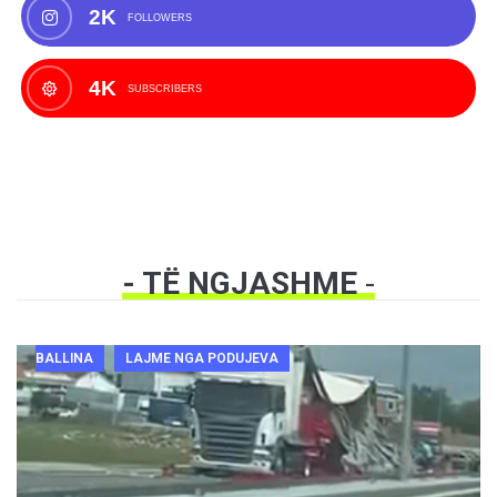
2K
FOLLOWERS
4K
SUBSCRIBERS
- TË NGJASHME
-
BALLINA
LAJME NGA PODUJEVA