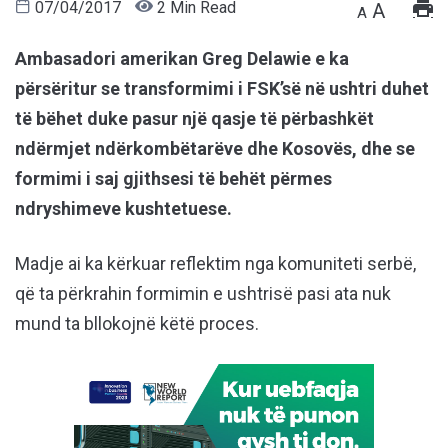
07/04/2017
2 Min Read
A
A
Ambasadori amerikan Greg Delawie e ka
përsëritur se transformimi i FSK’së në ushtri duhet
të bëhet duke pasur një qasje të përbashkët
ndërmjet ndërkombëtarëve dhe Kosovës, dhe se
formimi i saj gjithsesi të behët përmes
ndryshimeve kushtetuese.
Madje ai ka kërkuar reflektim nga komuniteti serbë,
që ta përkrahin formimin e ushtrisë pasi ata nuk
mund ta bllokojnë këtë proces.