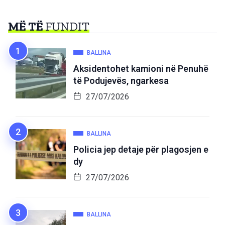
MË TË
FUNDIT
BALLINA
Aksidentohet kamioni në Penuhë
të Podujevës, ngarkesa
27/07/2026
BALLINA
Policia jep detaje për plagosjen e
dy
27/07/2026
BALLINA