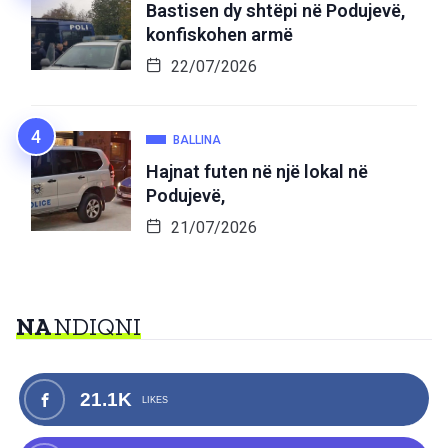
Bastisen dy shtëpi në Podujevë,
konfiskohen armë
22/07/2026
BALLINA
Hajnat futen në një lokal në
Podujevë,
21/07/2026
NA
NDIQNI
21.1K
LIKES