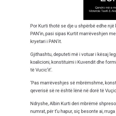
Por Kurti thotë se dje u shpërbë edhe një ko
PAN’in, pasi sipas Kurtit marrëveshjen me 
kryetari i PAN’it.
Gjithashtu, deputeti më i votuar i kësaj le
koalicioni, konstituimi i Kuvendit dhe formi
të Vucic’it’.
‘Pas marrëveshjes së mbrëmshme, konstit
qeverisë së re është lënë në dorë të Vuçiqit
Ndryshe, Albin Kurti deri mbrëmë shpreson
numrat, për t’u hapur, siç besonte ai, rrug