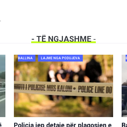
.
- TË NGJASHME
-
BALLINA
LAJME NGA PODUJEVA
ë
Policia jep detaje për plagosjen e
B