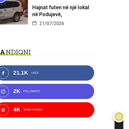
Hajnat futen në një lokal
në Podujevë,
21/07/2026
NA
NDIQNI
21.1K
LIKES
2K
FOLLOWERS
4K
SUBSCRIBERS