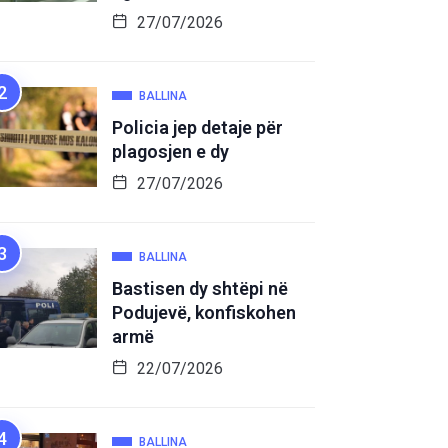
27/07/2026
BALLINA
Policia jep detaje për
plagosjen e dy
27/07/2026
BALLINA
Bastisen dy shtëpi në
Podujevë, konfiskohen
armë
22/07/2026
BALLINA