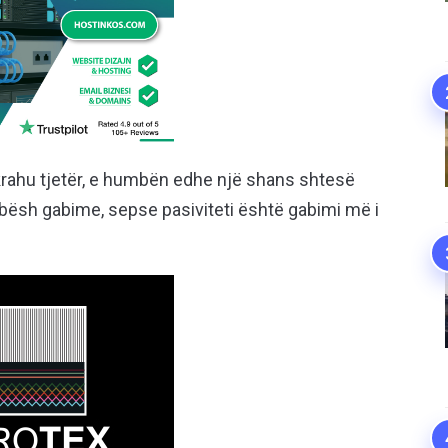
a krahu tjetër, e humbën edhe një shans shtesë
s bësh gabime, sepse pasiviteti është gabimi më i