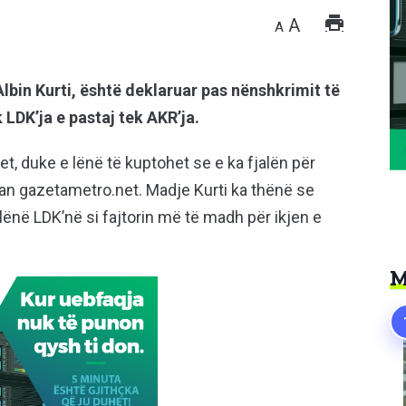
A
A
Albin Kurti, është deklaruar pas nënshkrimit të
 LDK’ja e pastaj tek AKR’ja.
tet, duke e lënë të kuptohet se e ka fjalën për
uan gazetametro.net. Madje Kurti ka thënë se
lënë LDK’në si fajtorin më të madh për ikjen e
M