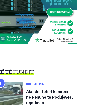
Ë TË
FUNDIT
BALLINA
Aksidentohet kamioni
në Penuhë të Podujevës,
ngarkesa