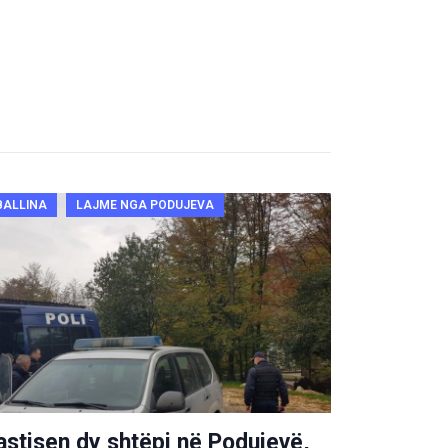
BALLINA
LAJME NGA PODUJEVA
astisen dy shtëpi në Podujevë,