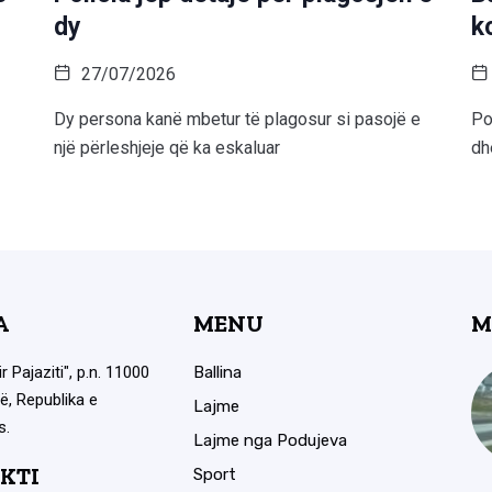
dy
k
27/07/2026
Dy persona kanë mbetur të plagosur si pasojë e
Po
një përleshjeje që ka eskaluar
dh
A
MENU
M
ir Pajaziti", p.n. 11000
Ballina
ë, Republika e
Lajme
s.
Lajme nga Podujeva
KTI
Sport