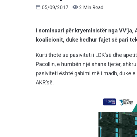
05/09/2017
2 Min Read
I nominuari për kryeministër nga VV’ja, 
koalicionit, duke hedhur fajet së pari tek
Kurti thotë se pasiviteti i LDK’së dhe apeti
Pacollin, e humbën një shans tjetër, shkr
pasiviteti është gabimi më i madh, duke e 
AKR’së.