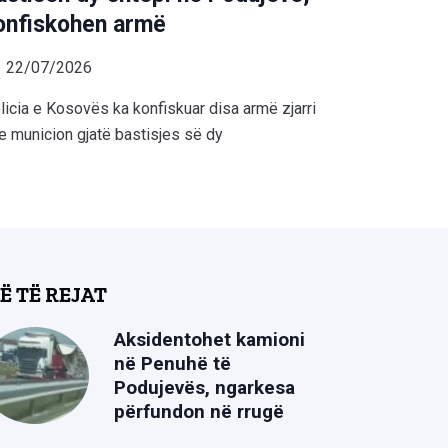
onfiskohen armë
22/07/2026
licia e Kosovës ka konfiskuar disa armë zjarri
e municion gjatë bastisjes së dy
Ë TË REJAT
Aksidentohet kamioni
në Penuhë të
Podujevës, ngarkesa
përfundon në rrugë