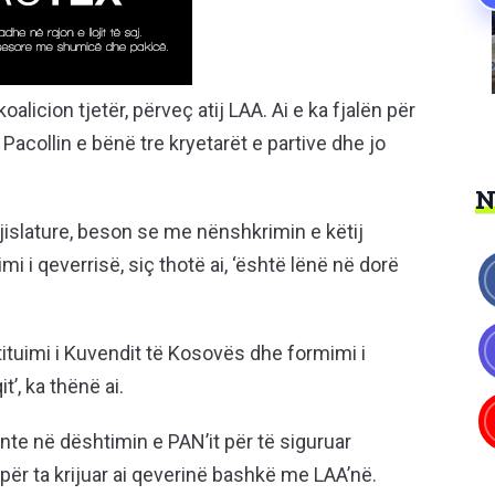
alicion tjetër, përveç atij LAA. Ai e ka fjalën për
Pacollin e bënë tre kryetarët e partive dhe jo
gjislature, beson se me nënshkrimin e këtij
mi i qeverrisë, siç thotë ai, ‘është lënë në dorë
uimi i Kuvendit të Kosovës dhe formimi i
’, ka thënë ai.
te në dështimin e PAN’it për të siguruar
a për ta krijuar ai qeverinë bashkë me LAA’në.