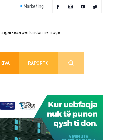
Marketing
, ngarkesa përfundon në rrugë
Policia jep detaj
KIVA
RAPORTO