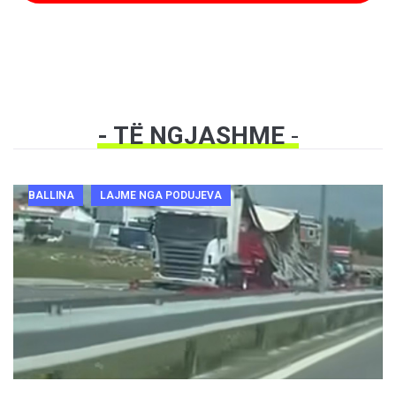
- TË NGJASHME
-
BALLINA
LAJME NGA PODUJEVA