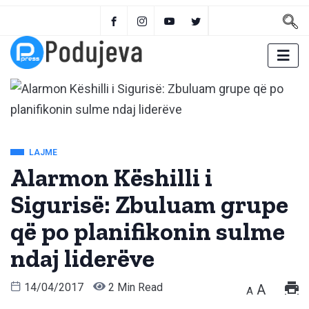
LAJME
Alarmon Këshilli i
Sigurisë: Zbuluam grupe
që po planifikonin sulme
ndaj liderëve
14/04/2017
2 Min Read
A
A