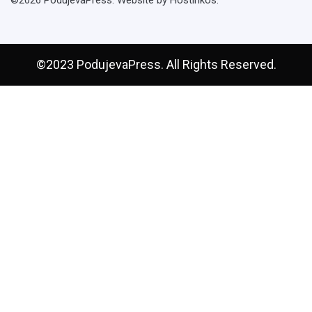
©2026 PodujevaPress. Website by Hostinkos.
©2023 PodujevaPress. All Rights Reserved.