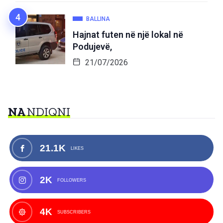
BALLINA
Hajnat futen në një lokal në
Podujevë,
21/07/2026
NA
NDIQNI
21.1K
LIKES
2K
FOLLOWERS
4K
SUBSCRIBERS