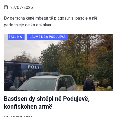
27/07/2026
Dy persona kanë mbetur të plagosur si pasojë e një
përleshjeje që ka eskaluar
BALLINA
LAJME NGA PODUJEVA
Bastisen dy shtëpi në Podujevë,
konfiskohen armë