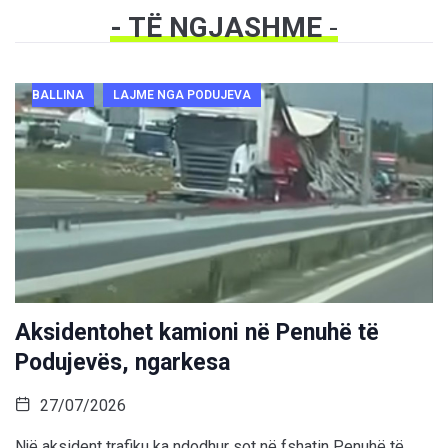
- TË NGJASHME
-
BALLINA
LAJME NGA PODUJEVA
Aksidentohet kamioni në Penuhë të
Podujevës, ngarkesa
27/07/2026
Një aksident trafiku ka ndodhur sot në fshatin Penuhë të