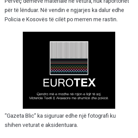
Përveç dëmeve materiale në vetura, nuk raportohet
për të lënduar. Në vendin e ngjarjes ka dalur edhe
Policia e Kosovës të cilët po merren me rastin.
“Gazeta Blic” ka siguruar edhe një fotografi ku
shihen veturat e aksidentuara.