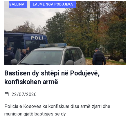
BALLINA
LAJME NGA PODUJEVA
Bastisen dy shtëpi në Podujevë,
konfiskohen armë
22/07/2026
Policia e Kosovës ka konfiskuar disa armë zjarri dhe
municion gjatë bastisjes së dy