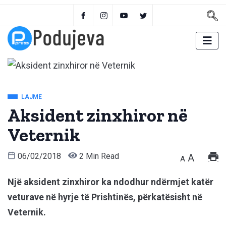
LAJME
Aksident zinxhiror në
Veternik
06/02/2018
2 Min Read
A
A
Një aksident zinxhiror ka ndodhur ndërmjet katër
veturave në hyrje të Prishtinës, përkatësisht në
Veternik.