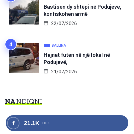
Bastisen dy shtëpi në Podujevë,
konfiskohen armë
22/07/2026
BALLINA
Hajnat futen në një lokal në
Podujevë,
21/07/2026
NA
NDIQNI
21.1K
LIKES