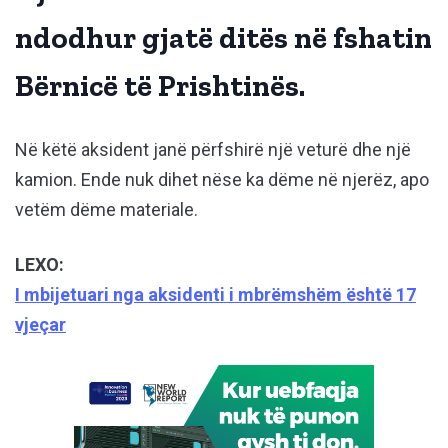
ndodhur gjatë ditës në fshatin
Bërnicë të Prishtinës.
Në këtë aksident janë përfshirë një veturë dhe një
kamion. Ende nuk dihet nëse ka dëme në njerëz, apo
vetëm dëme materiale.
LEXO:
I mbijetuari nga aksidenti i mbrëmshëm është 17
vjeçar