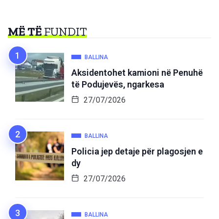
MË TË
FUNDIT
BALLINA
Aksidentohet kamioni në Penuhë
të Podujevës, ngarkesa
27/07/2026
BALLINA
Policia jep detaje për plagosjen e
dy
27/07/2026
BALLINA