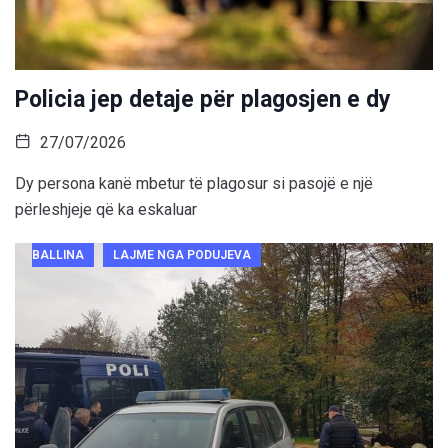
Policia jep detaje për plagosjen e dy
27/07/2026
Dy persona kanë mbetur të plagosur si pasojë e një
përleshjeje që ka eskaluar
BALLINA
LAJME NGA PODUJEVA