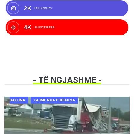
2K
FOLLOWERS
4K
SUBSCRIBERS
- TË NGJASHME
-
BALLINA
LAJME NGA PODUJEVA