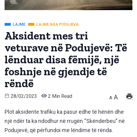
LAJME
LAJME NGA PODUJEVA
Aksident mes tri
veturave në Podujevë: Të
lënduar disa fëmijë, një
foshnje në gjendje të
rëndë
28/02/2023
2 Min Read
A
A
Plot aksidente trafiku ka pasur edhe të hënën dhe
një ndër ta ka ndodhur në rrugën “Skënderbeu” në
Podujevë, që përfundoi me lëndime të rënda.