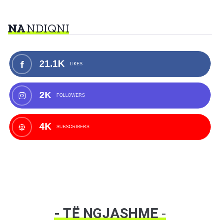
NA
NDIQNI
21.1K
LIKES
2K
FOLLOWERS
4K
SUBSCRIBERS
- TË NGJASHME
-