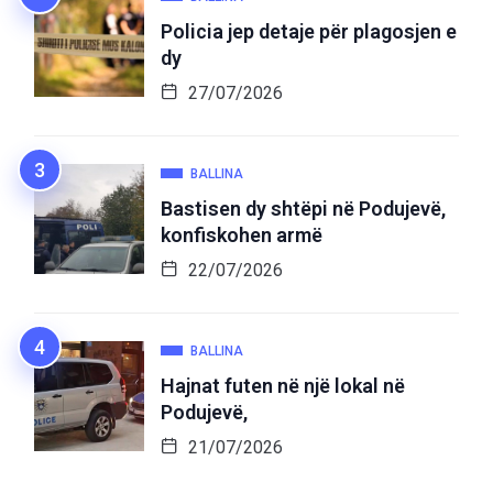
Policia jep detaje për plagosjen e
dy
27/07/2026
BALLINA
Bastisen dy shtëpi në Podujevë,
konfiskohen armë
22/07/2026
BALLINA
Hajnat futen në një lokal në
Podujevë,
21/07/2026