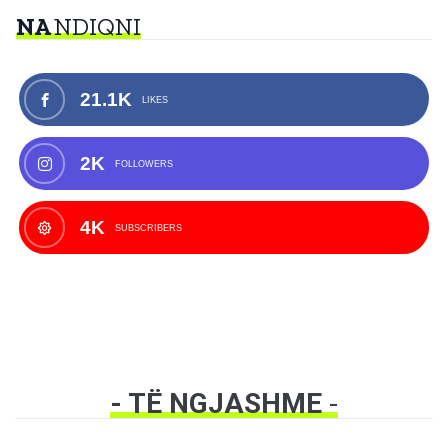
NA
NDIQNI
21.1K
LIKES
2K
FOLLOWERS
4K
SUBSCRIBERS
- TË NGJASHME
-