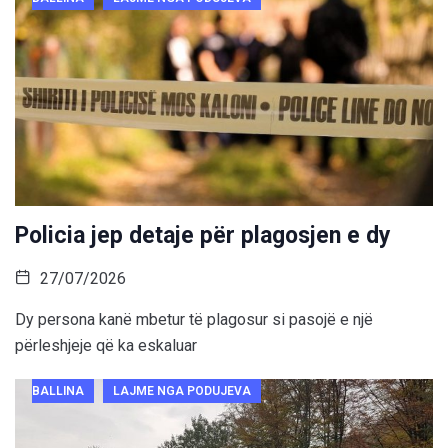
Policia jep detaje për plagosjen e dy
27/07/2026
Dy persona kanë mbetur të plagosur si pasojë e një
përleshjeje që ka eskaluar
BALLINA
LAJME NGA PODUJEVA