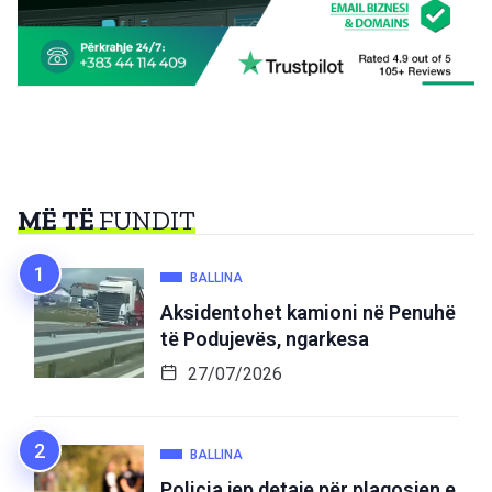
MË TË
FUNDIT
BALLINA
Aksidentohet kamioni në Penuhë
të Podujevës, ngarkesa
27/07/2026
BALLINA
Policia jep detaje për plagosjen e