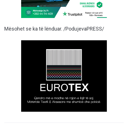
Mësohet se ka të lënduar. /PodujevaPRESS/