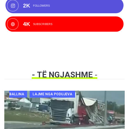
2K
FOLLOWERS
4K
SUBSCRIBERS
- TË NGJASHME
-
BALLINA
LAJME NGA PODUJEVA