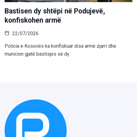
Bastisen dy shtëpi në Podujevë,
konfiskohen armë
22/07/2026
Policia e Kosovës ka konfiskuar disa armë zjarri dhe
municion gjatë bastisjes së dy