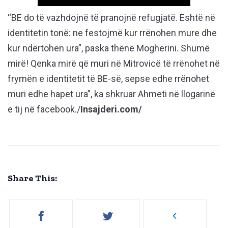
“BE do të vazhdojnë të pranojnë refugjatë. Është në
identitetin tonë: ne festojmë kur rrënohen mure dhe
kur ndërtohen ura”, paska thënë Mogherini. Shumë
mirë! Qenka mirë që muri në Mitrovicë të rrënohet në
frymën e identitetit të BE-së, sepse edhe rrënohet
muri edhe hapet ura”, ka shkruar Ahmeti në llogarinë
e tij në facebook./
Insajderi.com/
Share This: