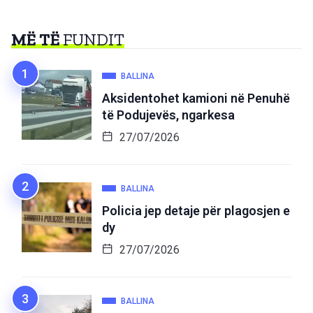
MË TË
FUNDIT
BALLINA
Aksidentohet kamioni në Penuhë
të Podujevës, ngarkesa
27/07/2026
BALLINA
Policia jep detaje për plagosjen e
dy
27/07/2026
BALLINA