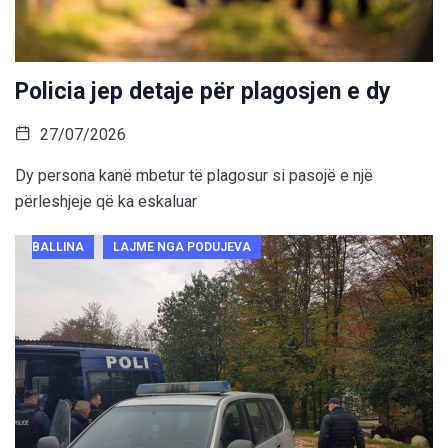
Policia jep detaje për plagosjen e dy
27/07/2026
Dy persona kanë mbetur të plagosur si pasojë e një
përleshjeje që ka eskaluar
BALLINA
LAJME NGA PODUJEVA