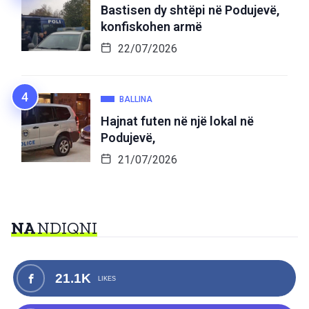
Bastisen dy shtëpi në Podujevë,
konfiskohen armë
22/07/2026
BALLINA
Hajnat futen në një lokal në
Podujevë,
21/07/2026
NA
NDIQNI
21.1K
LIKES