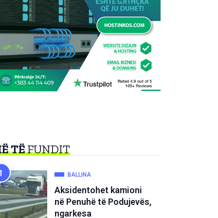
Ë TË
FUNDIT
BALLINA
Aksidentohet kamioni
në Penuhë të Podujevës,
ngarkesa