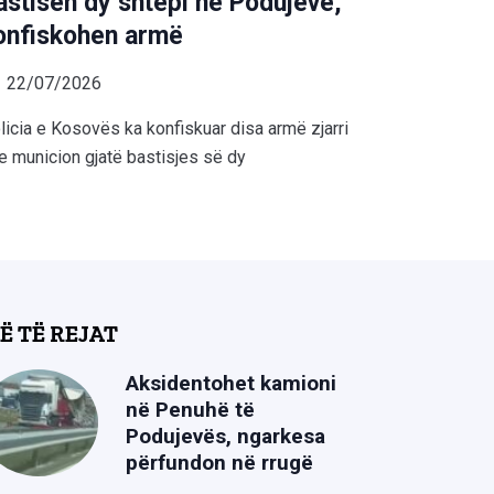
astisen dy shtëpi në Podujevë,
onfiskohen armë
22/07/2026
licia e Kosovës ka konfiskuar disa armë zjarri
e municion gjatë bastisjes së dy
Ë TË REJAT
Aksidentohet kamioni
në Penuhë të
Podujevës, ngarkesa
përfundon në rrugë