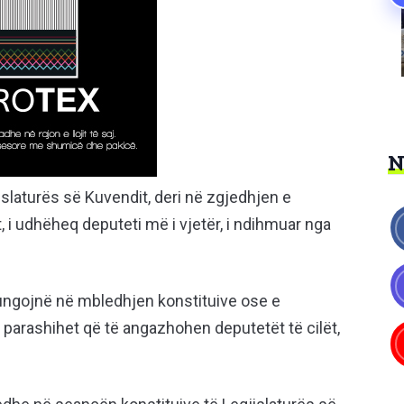
slaturës së Kuvendit, deri në zgjedhjen e
, i udhëheq deputeti më i vjetër, i ndihmuar nga
mungojnë në mbledhjen konstituive ose e
parashihet që të angazhohen deputetët të cilët,