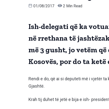
01/08/2017
2 Min Read
Ish-delegati që ka votua
në rrethana të jashtëz
më 3 gusht, jo vetëm që 
Kosovës, por do ta ketë 
Rendi e do, që ai si deputeti më i vjetër t
Gjashtë.
Krah tij duhet të jetë e bija e ish- preside