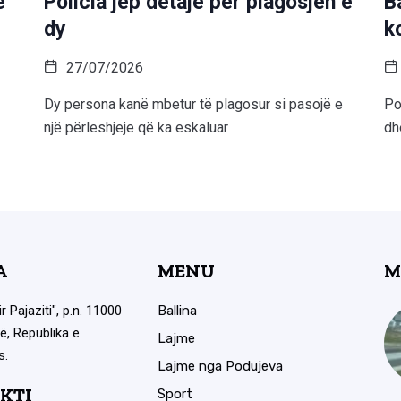
ë
Policia jep detaje për plagosjen e
B
dy
k
27/07/2026
Dy persona kanë mbetur të plagosur si pasojë e
Po
një përleshjeje që ka eskaluar
dh
A
MENU
M
ir Pajaziti", p.n. 11000
Ballina
ë, Republika e
Lajme
s.
Lajme nga Podujeva
KTI
Sport