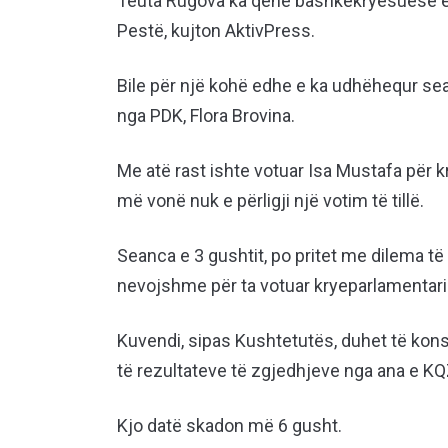
Teuta Rugova ka qenë bashkëkryesuese ed
Pestë, kujton AktivPress.
Bile për një kohë edhe e ka udhëhequr se
nga PDK, Flora Brovina.
Me atë rast ishte votuar Isa Mustafa për 
më vonë nuk e përligji një votim të tillë.
Seanca e 3 gushtit, po pritet me dilema të
nevojshme për ta votuar kryeparlamentari
Kuvendi, sipas Kushtetutës, duhet të konst
të rezultateve të zgjedhjeve nga ana e KQ
Kjo datë skadon më 6 gusht.