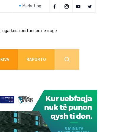
Marketing
, ngarkesa përfundon në rrugë
Policia jep detaj
KIVA
RAPORTO