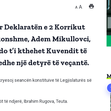
A
A
r Deklaratën e 2 Korrikut
akonshme, Adem Mikullovci,
do t’i kthehet Kuvendit të
edhe një detyrë të veçantë.
M
a kryesoj seancën konstituive të Legjislaturës së
ntit të ndjerë, Ibrahim Rugova, Teuta.