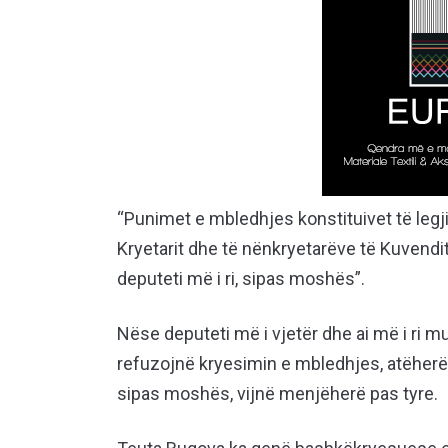
“Punimet e mbledhjes konstituivet të legji
Kryetarit dhe të nënkryetarëve të Kuvendit
deputeti më i ri, sipas moshës”.
Nëse deputeti më i vjetër dhe ai më i ri 
refuzojnë kryesimin e mbledhjes, atëherë 
sipas moshës, vijnë menjëherë pas tyre.