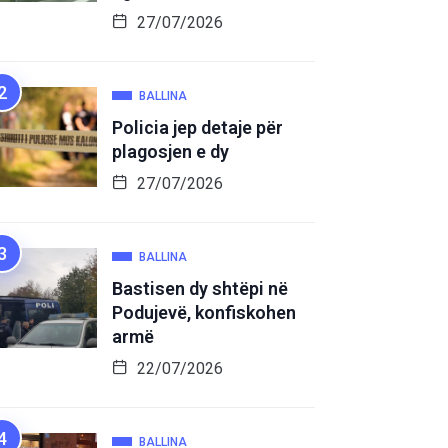
27/07/2026
BALLINA
Policia jep detaje për
plagosjen e dy
27/07/2026
BALLINA
Bastisen dy shtëpi në
Podujevë, konfiskohen
armë
22/07/2026
BALLINA