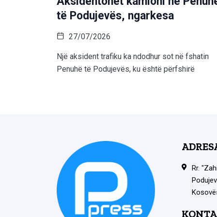
Aksidentohet kamioni në Penuh
të Podujevës, ngarkesa
27/07/2026
Një aksident trafiku ka ndodhur sot në fshatin
Penuhë të Podujevës, ku është përfshirë
ADRES
Rr. "Zah
Podujev
Kosovë
KONTA