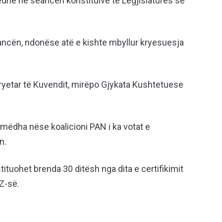
he në seancën konstituive të Legjislaturës së
ancën, ndonëse atë e kishte mbyllur kryesuesja
kryetar të Kuvendit, mirëpo Gjykata Kushtetuese
 mëdha nëse koalicioni PAN i ka votat e
n.
ituohet brenda 30 ditësh nga dita e certifikimit
Z-së.