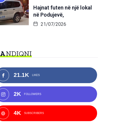
Hajnat futen në një lokal
në Podujevë,
21/07/2026
NA
NDIQNI
21.1K
LIKES
2K
FOLLOWERS
4K
SUBSCRIBERS