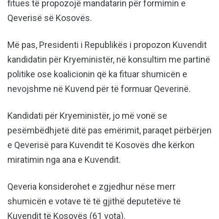
fitues të propozojë mandatarin për formimin e
Qeverisë së Kosovës.
Më pas, Presidenti i Republikës i propozon Kuvendit
kandidatin për Kryeministër, në konsultim me partinë
politike ose koalicionin që ka fituar shumicën e
nevojshme në Kuvend për të formuar Qeverinë.
Kandidati për Kryeministër, jo më vonë se
pesëmbëdhjetë ditë pas emërimit, paraqet përbërjen
e Qeverisë para Kuvendit të Kosovës dhe kërkon
miratimin nga ana e Kuvendit.
Qeveria konsiderohet e zgjedhur nëse merr
shumicën e votave të të gjithë deputetëve të
Kuvendit të Kosovës (61 vota).