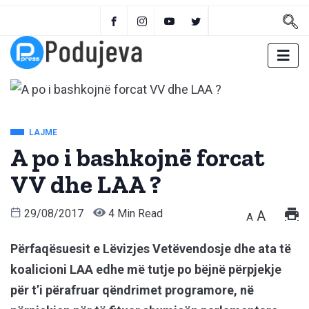
LAJME
A po i bashkojnë forcat
VV dhe LAA ?
29/08/2017
4 Min Read
A
A
Përfaqësuesit e Lëvizjes Vetëvendosje dhe ata të
koalicioni LAA edhe më tutje po bëjnë përpjekje
për t’i përafruar qëndrimet programore, në