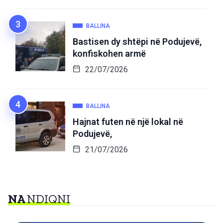
BALLINA
Bastisen dy shtëpi në Podujevë,
konfiskohen armë
22/07/2026
BALLINA
Hajnat futen në një lokal në
Podujevë,
21/07/2026
NA
NDIQNI