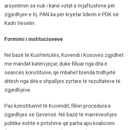
arsyetimin se nuk i kanë votat e mjaftushme për
zgjedhjen e tij. PAN ka për kryetar liderin e PDK-së
Kadri Veselin.
Formimi i institucioneve
Në bazë të Kushtetutës, Kuvendi i Kosovës zgjidhet
me mandat katërvjeçar, duke filluar nga dita e
seancës konstituive, që mbahet brenda tridhjetë
ditësh nga dita e shpalljes zyrtare të rezultateve të
zgjedhjeve.
Pas konstituimit të Kuvendit, fillon procedura e
zgjedhjes së Qeverisë. Në bazë të marrëveshjes
politike është e pritshme që partia apo koalicioni