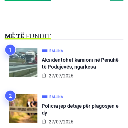
MË TË
FUNDIT
BALLINA
Aksidentohet kamioni në Penuhë
të Podujevës, ngarkesa
27/07/2026
BALLINA
Policia jep detaje për plagosjen e
dy
27/07/2026