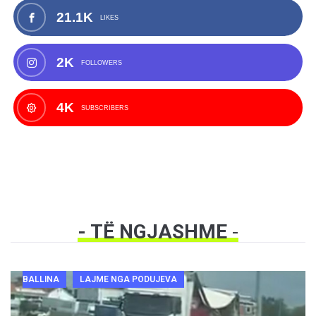
21.1K
LIKES
2K
FOLLOWERS
4K
SUBSCRIBERS
- TË NGJASHME
-
BALLINA
LAJME NGA PODUJEVA