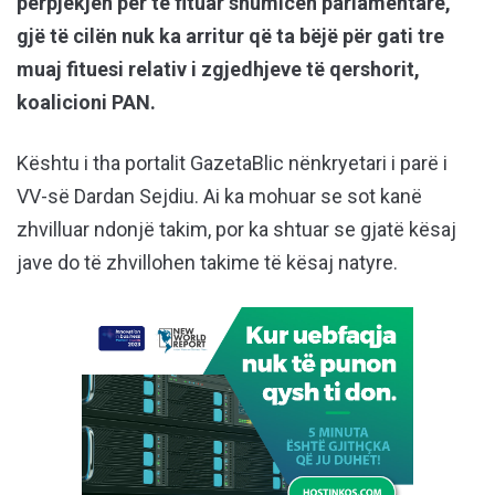
përpjekjen për të fituar shumicën parlamentare,
gjë të cilën nuk ka arritur që ta bëjë për gati tre
muaj fituesi relativ i zgjedhjeve të qershorit,
koalicioni PAN.
Kështu i tha portalit GazetaBlic nënkryetari i parë i
VV-së Dardan Sejdiu. Ai ka mohuar se sot kanë
zhvilluar ndonjë takim, por ka shtuar se gjatë kësaj
jave do të zhvillohen takime të kësaj natyre.