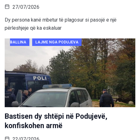
27/07/2026
Dy persona kanë mbetur të plagosur si pasojë e një
përleshjeje që ka eskaluar
BALLINA
LAJME NGA PODUJEVA
Bastisen dy shtëpi në Podujevë,
konfiskohen armë
22/07/2026