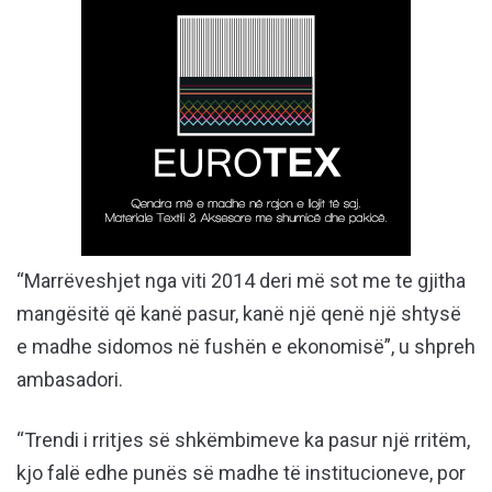
“Marrëveshjet nga viti 2014 deri më sot me te gjitha
mangësitë që kanë pasur, kanë një qenë një shtysë
e madhe sidomos në fushën e ekonomisë”, u shpreh
ambasadori.
“Trendi i rritjes së shkëmbimeve ka pasur një rritëm,
kjo falë edhe punës së madhe të institucioneve, por