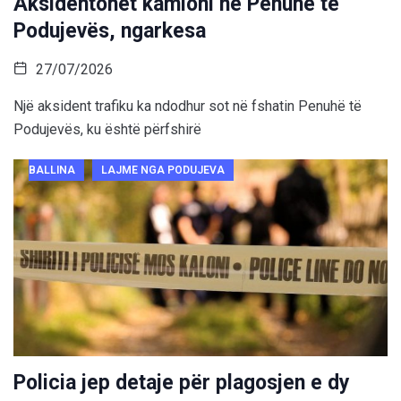
Aksidentohet kamioni në Penuhë të
Podujevës, ngarkesa
27/07/2026
Një aksident trafiku ka ndodhur sot në fshatin Penuhë të
Podujevës, ku është përfshirë
BALLINA
LAJME NGA PODUJEVA
Policia jep detaje për plagosjen e dy