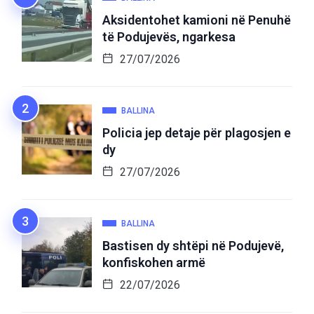
Aksidentohet kamioni në Penuhë
të Podujevës, ngarkesa
27/07/2026
BALLINA
Policia jep detaje për plagosjen e
dy
27/07/2026
BALLINA
Bastisen dy shtëpi në Podujevë,
konfiskohen armë
22/07/2026