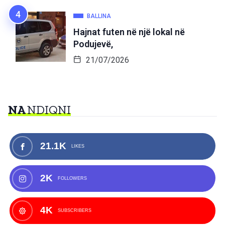
BALLINA
Hajnat futen në një lokal në
Podujevë,
21/07/2026
NA
NDIQNI
21.1K
LIKES
2K
FOLLOWERS
4K
SUBSCRIBERS