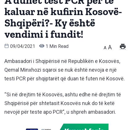
A duhet test PCR për të
kaluar në kufirin Kosovë-
Shqipëri?- Ky është
vendimi i fundit!
09/04/2021
1 Min Read
A
A
Ambasadori i Shqipërisë në Republikën e Kosovës,
Qemal Minxhozi sqaroi se nuk është nevoja e një
testi PCR për shqiptarët që duan të futen në Kosovë.
“Si në drejtim të Kosovës, ashtu edhe në drejtim të
Shqipërisë për shtetasit Kosovës nuk do të ketë
nevojë për teste apo PCR”, u shpreh ambasadori.