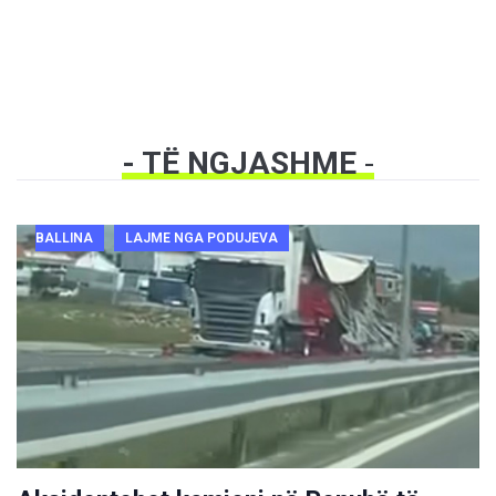
- TË NGJASHME
-
BALLINA
LAJME NGA PODUJEVA